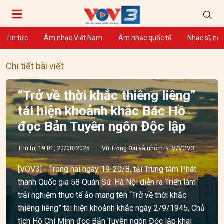
Tin tức
Âm nhạc Việt Nam
Âm nhạc quốc tế
Nhạc sĩ, ng
Chi tiết bài viết
“Trở về thời khắc thiêng liêng”
tái hiện khoảnh khắc Bác Hồ
đọc Bản Tuyên ngôn Độc lập
Thứ tư, 19:01, 20/08/2025
Vũ Trọng Đại và nhóm BTV/VOV3
[VOV3] - Trong hai ngày 19-20/8, tại Trung tâm Phát
thanh Quốc gia 58 Quán Sứ-Hà Nội diễn ra Triển lãm
trải nghiệm thực tế ảo mang tên “Trở về thời khắc
thiêng liêng” tái hiện khoảnh khắc ngày 2/9/1945, Chủ
tịch Hồ Chí Minh đọc Bản Tuyên ngôn Độc lập khai