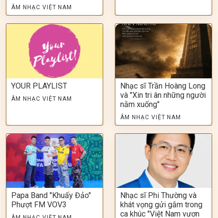
ÂM NHẠC VIỆT NAM
YOUR PLAYLIST
Nhạc sĩ Trần Hoàng Long
và "Xin tri ân những người
ÂM NHẠC VIỆT NAM
nằm xuống"
ÂM NHẠC VIỆT NAM
Papa Band "Khuấy Đảo"
Nhạc sĩ Phi Thường và
Phượt FM VOV3
khát vọng gửi gắm trong
ca khúc "Việt Nam vươn
ÂM NHẠC VIỆT NAM