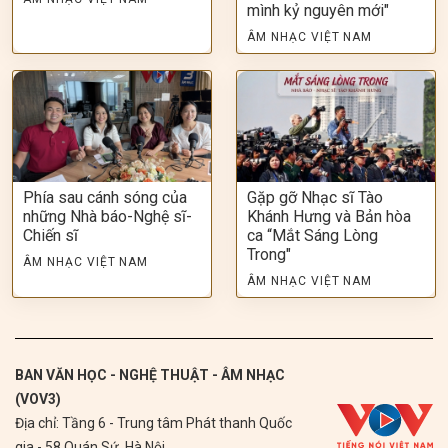
mình kỷ nguyên mới"
ÂM NHẠC VIỆT NAM
Phía sau cánh sóng của
Gặp gỡ Nhạc sĩ Tào
những Nhà báo-Nghệ sĩ-
Khánh Hưng và Bản hòa
Chiến sĩ
ca “Mắt Sáng Lòng
Trong"
ÂM NHẠC VIỆT NAM
ÂM NHẠC VIỆT NAM
BAN VĂN HỌC - NGHỆ THUẬT - ÂM NHẠC
(VOV3)
Địa chỉ: Tầng 6 - Trung tâm Phát thanh Quốc
gia - 58 Quán Sứ, Hà Nội