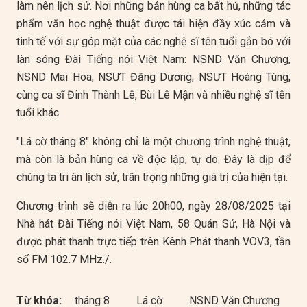
làm nên lịch sử. Nơi những bản hùng ca bất hủ, những tác
phẩm văn học nghệ thuật được tái hiện đầy xúc cảm và
tinh tế với sự góp mặt của các nghệ sĩ tên tuổi gắn bó với
làn sóng Đài Tiếng nói Việt Nam: NSND Văn Chương,
NSND Mai Hoa, NSƯT Đăng Dương, NSƯT Hoàng Tùng,
cùng ca sĩ Đinh Thành Lê, Bùi Lê Mận và nhiều nghệ sĩ tên
tuổi khác.
"Lá cờ tháng 8" không chỉ là một chương trình nghệ thuật,
mà còn là bản hùng ca về độc lập, tự do. Đây là dịp để
chúng ta tri ân lịch sử, trân trọng những giá trị của hiện tại.
Chương trình sẽ diễn ra lúc 20h00, ngày 28/08/2025 tại
Nhà hát Đài Tiếng nói Việt Nam, 58 Quán Sứ, Hà Nội và
được phát thanh trực tiếp trên Kênh Phát thanh VOV3, tần
số FM 102.7 MHz./.
Từ khóa:
tháng 8
Lá cờ
NSND Văn Chương