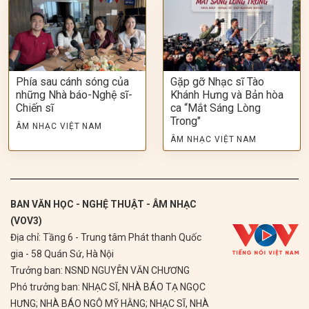
Phía sau cánh sóng của
Gặp gỡ Nhạc sĩ Tào
những Nhà báo-Nghệ sĩ-
Khánh Hưng và Bản hòa
Chiến sĩ
ca “Mắt Sáng Lòng
Trong"
ÂM NHẠC VIỆT NAM
ÂM NHẠC VIỆT NAM
BAN VĂN HỌC - NGHỆ THUẬT - ÂM NHẠC
(VOV3)
Địa chỉ: Tầng 6 - Trung tâm Phát thanh Quốc
gia - 58 Quán Sứ, Hà Nội
Trưởng ban: NSND NGUYỄN VĂN CHƯƠNG
Phó trưởng ban: NHẠC SĨ, NHÀ BÁO TẠ NGỌC
HƯNG; NHÀ BÁO NGÔ MỸ HẰNG; NHẠC SĨ, NHÀ