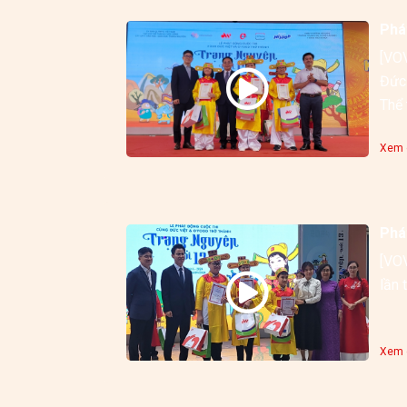
Phá
[VOV
Đức 
Xem c
Phá
[VOV
Xem c