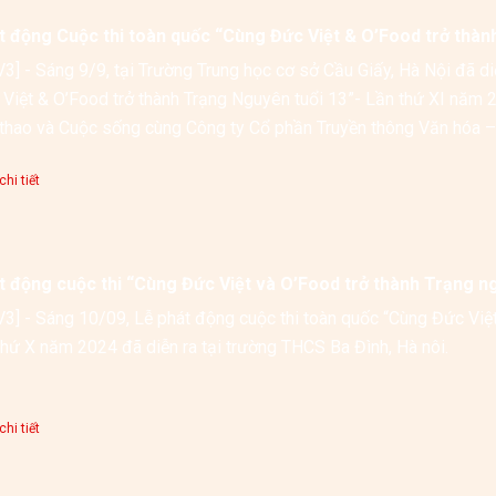
t động Cuộc thi toàn quốc “Cùng Đức Việt & O’Food trở thàn
3] - Sáng 9/9, tại Trường Trung học cơ sở Cầu Giấy, Hà Nội đã di
Việt & O’Food trở thành Trạng Nguyên tuổi 13”- Lần thứ XI năm 
hi tiết
t động cuộc thi “Cùng Đức Việt và O’Food trở thành Trạng n
3] - Sáng 10/09, Lễ phát động cuộc thi toàn quốc “Cùng Đức Việt 
lần thứ X năm 2024 đã diễn ra tại trường THCS Ba Đình, Hà nôi.  
hi tiết