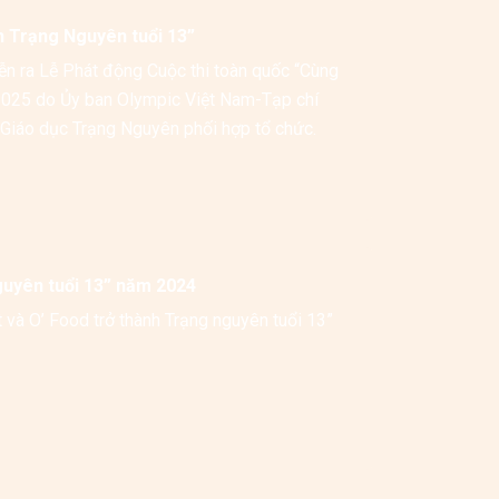
h Trạng Nguyên tuổi 13”
ễn ra Lễ Phát động Cuộc thi toàn quốc “Cùng 
2025 do Ủy ban Olympic Việt Nam-Tạp chí 
Thể thao và Cuộc sống cùng Công ty Cổ phần Truyền thông Văn hóa –Giáo dục Trạng Nguyên phối hợp tổ chức.  
guyên tuổi 13” năm 2024
và O’ Food trở thành Trạng nguyên tuổi 13” 