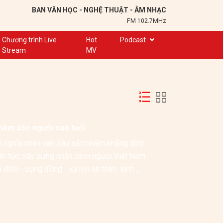
BAN VĂN HỌC - NGHỆ THUẬT - ÂM NHẠC
FM 102.7MHz
Chương trình Live
Hot
Podcast
Stream
MV
Trạm 102,7
Cuộc hẹn
Chuyện để kể
Ơn nghĩa sinh thành
chăm sóc người cao tuổi
Nơi lưu giữ hồn Việt
ý nghĩa nhân văn sâu sắc nhằm khẳng định 
Đôi bạn văn chương
 dân tộc; xây dựng nhân cách người Việt Nam 
Hành trình sáng tạo
đình - cộng đồng - xã hội an toàn, lành 
Kể chuyện và hát ru