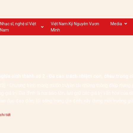
Nhạc sĩ, nghệ sĩ Việt
Việt Nam Kỷ Nguyên Vươn
Media
Nam
Mình
Nghệ sĩ biểu diễn VN
Dân ca
t
Nhạc sĩ VN
Nhạc mới
Nhạc sĩ, nghệ sĩ VOV
Nước ngoài
nghĩa sinh thành số 2 - Đề cao trách nhiệm con, cháu trong 
3] - Chương trình mong muốn truyền tải những thông điệp mang 
g giá trị: Gia đình là nơi bảo tồn, lưu giữ các giá trị văn hóa của
iáo dục đạo đức, lối sống trong gia đình; xây dựng môi trường gia 
 ...
hi tiết