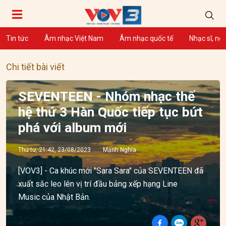
Tin tức
Âm nhạc Việt Nam
Âm nhạc quốc tế
Nhạc sĩ, ng
Chi tiết bài viết
SEVENTEEN - Nhóm nhạc thế
hệ thứ 3 Hàn Quốc tiếp tục bứt
phá với album mới
Thứ tư, 21:42, 23/08/2023
Mạnh Nghĩa
[VOV3] - Ca khúc mới "Sara Sara" của SEVENTEEN đã
xuất sắc leo lên vị trí đầu bảng xếp hạng Line
Music của Nhật Bản.