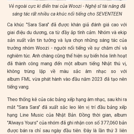
Vẻ ngoài cực kì điển trai của Woozi - Nghệ sĩ tài năng đã
sáng tác rất nhiều ca khúc nổi tiếng cho SEVENTEEN
Ca khúc "Sara Sara" đã được khán giả đánh giá cao với
giai điệu du dương, ca từ đầy ắp tình cảm. Nhóm và ekip
sản xuất vẫn tin tưởng và lựa chọn những sáng tác của
trưởng nhóm Woozi - người nổi tiếng về sự chăm chỉ và
nghiêm túc. Anh chàng cũng thể hiện sự biến hóa linh hoạt
đã thành công mang đến một album tiếng Nhật thú vị,
không trùng lặp về màu sắc âm nhạc so với
album FML vừa phát hành vào đầu năm 2023 đã tạo nên
tiếng vang.
Theo thống kê của các bảng xếp hạng âm nhạc, sau khi ra
mắt "Sara Sara" đã xuất sắc leo lên vị trí đầu bảng xếp
hạng Line Music của Nhật Bản. Đồng thời gian, album
"Always Yours" của nhóm đã ghi nhận con số 377,060 bản
được bán ra chỉ sau ngày đầu tiên. Đây là lần thứ 3 liên