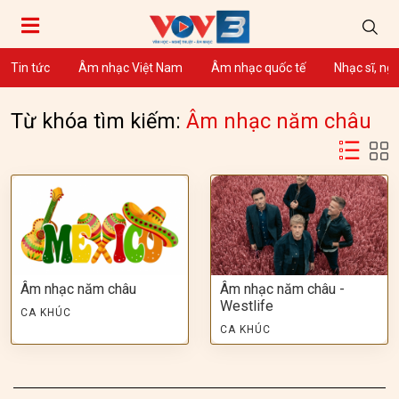
Tin tức
Âm nhạc Việt Nam
Âm nhạc quốc tế
Nhạc sĩ, ng
Từ khóa tìm kiếm:
Âm nhạc năm châu
Âm nhạc năm châu
Âm nhạc năm châu -
Westlife
CA KHÚC
CA KHÚC