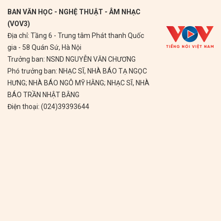
BAN VĂN HỌC - NGHỆ THUẬT - ÂM NHẠC
(VOV3)
Địa chỉ: Tầng 6 - Trung tâm Phát thanh Quốc
gia - 58 Quán Sứ, Hà Nội
Trưởng ban: NSND NGUYỄN VĂN CHƯƠNG
Phó trưởng ban: NHẠC SĨ, NHÀ BÁO TẠ NGỌC
HƯNG; NHÀ BÁO NGÔ MỸ HẰNG; NHẠC SĨ, NHÀ
BÁO TRẦN NHẬT BẰNG
Điện thoại: (024)39393644