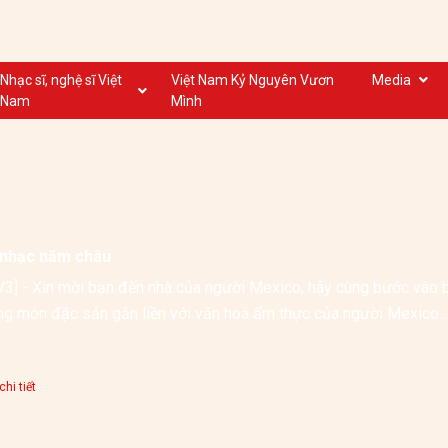
Nhạc sĩ, nghệ sĩ Việt
Việt Nam Kỷ Nguyên Vươn
Media
Nam
Mình
Nghệ sĩ biểu diễn VN
Dân ca
Nhạc sĩ VN
Nhạc mới
Nhạc sĩ, nghệ sĩ VOV
Nước ngoài
nhạc năm châu
3] - Xin mời bạn đến nhà của người Mexico, hãy cùng bước vào b
những m
hi tiết