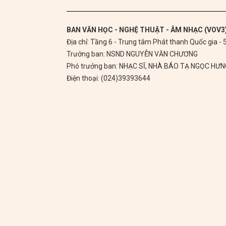
BAN VĂN HỌC - NGHỆ THUẬT - ÂM NHẠC (VOV3
Địa chỉ: Tầng 6 - Trung tâm Phát thanh Quốc gia -
Trưởng ban: NSND NGUYỄN VĂN CHƯƠNG
Phó trưởng ban: NHẠC SĨ, NHÀ BÁO TẠ NGỌC HƯ
Điện thoại: (024)39393644