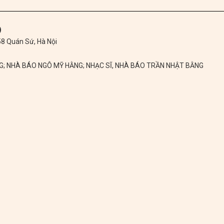
)
 58 Quán Sứ, Hà Nội
NG; NHÀ BÁO NGÔ MỸ HẰNG; NHẠC SĨ, NHÀ BÁO TRẦN NHẬT BẰNG