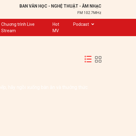
BAN VĂN HỌC - NGHỆ THUẬT - ÂM NHẠC
FM 102.7MHz
Chương trình Live
Hot
Podcast
Stream
MV
Trạm 102,7
Cuộc hẹn
Chuyện để kể
Ơn nghĩa sinh thành
Nơi lưu giữ hồn Việt
ếp, hãy ngồi xuống bàn ăn và thưởng thức 
Đôi bạn văn chương
ón đặc sản gắn liền với văn hoá ẩm thực của người Mexico... 
Hành trình sáng tạo
Kể chuyện và hát ru