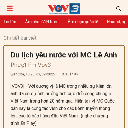
Tin tức
Âm nhạc Việt Nam
Âm nhạc quốc tế
Nhạc sĩ, ng
Chi tiết bài viết
Du lịch yêu nước với MC Lê Anh
Phượt Fm Vov3
Thứ ba, 18:26, 09/09/2025
Xuân Kỳ
[VOV3] - Với cương vị là MC trong nhiều sự kiện lớn,
anh đã có sự ảnh hưởng tích cực đến công chúng ở
Việt Nam trong hơn 20 năm qua. Hiện tại, vị MC Quốc
dân này là cộng tác viên cho các kênh truyền thông
lớn, các tờ báo hàng đầu Việt Nam . (nghe chương
trình ấn Play)