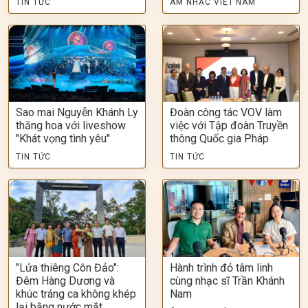
TIN TỨC
ÂM NHẠC VIỆT NAM
Sao mai Nguyễn Khánh Ly
Đoàn công tác VOV làm
thăng hoa với liveshow
việc với Tập đoàn Truyền
"Khát vọng tình yêu"
thông Quốc gia Pháp
TIN TỨC
TIN TỨC
"Lửa thiêng Côn Đảo":
Hành trình đỏ tâm linh
Đêm Hàng Dương và
cùng nhạc sĩ Trần Khánh
khúc tráng ca không khép
Nam
lại bằng nước mắt