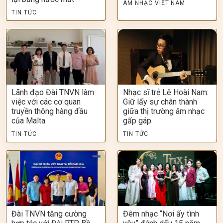
ÂM NHẠC VIỆT NAM
TIN TỨC
Lãnh đạo Đài TNVN làm
Nhạc sĩ trẻ Lê Hoài Nam:
việc với các cơ quan
Giữ lấy sự chân thành
truyền thông hàng đầu
giữa thị trường âm nhạc
của Malta
gấp gáp
TIN TỨC
TIN TỨC
Đài TNVN tăng cường
Đêm nhạc “Nơi ấy tình