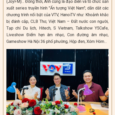
(JoyFM)… Đồng thời, Anh cũng là đạo diễn và tổ chức sản
xuất series truyền hình "Ấn tượng Việt Nam"; dẫn dắt các
chương trình nổi bật của VTV, HanoiTV như: Khoảnh khắc
bị đánh cắp, CLB Thơ, Việt Nam – Đất nước con người,
Tạp chí Du lịch, Hitech, S Vietnam, Talkshow Y5Cafe,
Liveshow Điểm hẹn âm nhạc, Con đường âm nhạc,
Gameshow Hà Nội 36 phố phường, Hộp đen, Xóm Hóm…