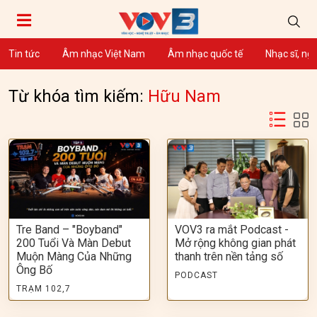
Tin tức
Âm nhạc Việt Nam
Âm nhạc quốc tế
Nhạc sĩ, ng
Từ khóa tìm kiếm:
Hữu Nam
Tre Band – "Boyband"
VOV3 ra mắt Podcast -
200 Tuổi Và Màn Debut
Mở rộng không gian phát
Muộn Màng Của Những
thanh trên nền tảng số
Ông Bố
PODCAST
TRẠM 102,7