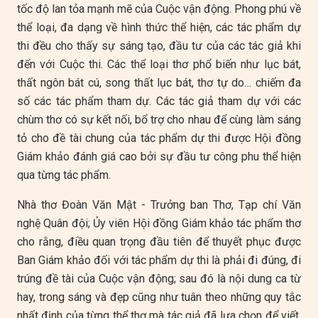
tốc độ lan tỏa mạnh mẽ của Cuộc vận động. Phong phú về
thể loại, đa dạng về hình thức thể hiện, các tác phẩm dự
thi đều cho thấy sự sáng tạo, đầu tư của các tác giả khi
đến với Cuộc thi. Các thể loại thơ phổ biến như lục bát,
thất ngôn bát cú, song thất lục bát, thơ tự do… chiếm đa
số các tác phẩm tham dự. Các tác giả tham dự với các
chùm thơ có sự kết nối, bổ trợ cho nhau để cùng làm sáng
tỏ cho đề tài chung của tác phẩm dự thi được Hội đồng
Giám khảo đánh giá cao bởi sự đầu tư công phu thể hiện
qua từng tác phẩm.
Nhà thơ Đoàn Văn Mật - Trưởng ban Thơ, Tạp chí Văn
nghệ Quân đội; Ủy viên Hội đồng Giám khảo tác phẩm thơ
cho rằng, điều quan trọng đầu tiên để thuyết phục được
Ban Giám khảo đối với tác phẩm dự thi là phải đi đúng, đi
trúng đề tài của Cuộc vận động; sau đó là nội dung ca từ
hay, trong sáng và đẹp cũng như tuân theo những quy tắc
nhất định của từng thể thơ mà tác giả đã lựa chọn để viết.