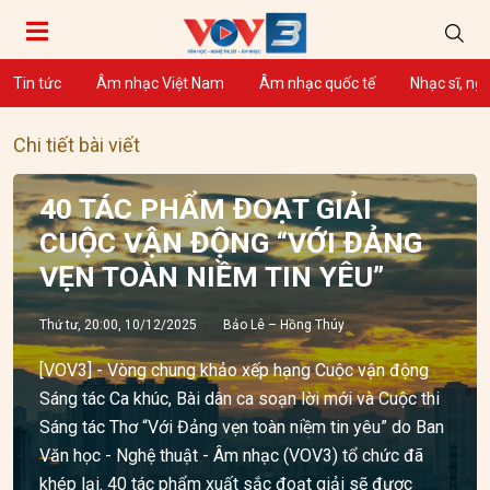
Tin tức
Âm nhạc Việt Nam
Âm nhạc quốc tế
Nhạc sĩ, ng
Chi tiết bài viết
40 TÁC PHẨM ĐOẠT GIẢI
CUỘC VẬN ĐỘNG “VỚI ĐẢNG
VẸN TOÀN NIỀM TIN YÊU”
Thứ tư, 20:00, 10/12/2025
Bảo Lê – Hồng Thúy
[VOV3] - Vòng chung khảo xếp hạng Cuộc vận động
Sáng tác Ca khúc, Bài dân ca soạn lời mới và Cuộc thi
Sáng tác Thơ “Với Đảng vẹn toàn niềm tin yêu” do Ban
Văn học - Nghệ thuật - Âm nhạc (VOV3) tổ chức đã
khép lại. 40 tác phẩm xuất sắc đoạt giải sẽ được