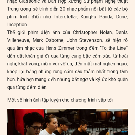
nhạc Classonic và Dàn Hợp xướng Sư phạm Nghệ thuật
Trung ương sẽ trình diễn 20 nhạc phẩm nổi bật từ các bộ
phim kinh điển như Interstellar, KungFu Panda, Dune,
Inception....
Thế giới phim điện ảnh của Christopher Nolan, Denis
Villeneuve, Mark Osborne, John Stevenson, sẽ hiện rõ
qua âm nhạc của Hans Zimmer trong đêm “To the Line”
dẫn dắt khán giả đi qua từng cung bậc cảm xúc: từ hoài
nghi, khát vọng, niềm vui vỡ òa, đến mất mát nghẹn ngào,
khép lại bằng những rung cảm sâu thẳm nhất trong tâm
hồn, hứa hẹn mang đến những bất ngờ và ký ức khó quên
qua từng đêm diễn.
Một số hình ảnh tập luyện cho chương trình sắp tới: