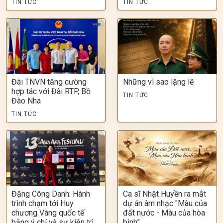
TIN TỨC
TIN TỨC
Đài TNVN tăng cường
Những vì sao lặng lẽ
hợp tác với Đài RTP, Bồ
TIN TỨC
Đào Nha
TIN TỨC
Đặng Công Danh: Hành
Ca sĩ Nhật Huyền ra mắt
trình chạm tới Huy
dự án âm nhạc "Màu của
chương Vàng quốc tế
đất nước - Màu của hòa
bằng ý chí và sự kiên trì
bình”