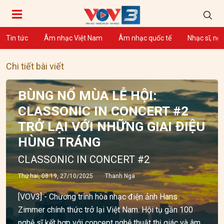
Tin tức
Âm nhạc Việt Nam
Âm nhạc quốc tế
Nhạc sĩ, ng
Chi tiết bài viết
BÙNG NỔ MÙA LỄ HỘI:
CLASSONIC IN CONCERT #2
TRỞ LẠI VỚI NHỮNG GIAI ĐIỆU
HÙNG TRÁNG
CLASSONIC IN CONCERT #2
Thứ hai, 08:19, 27/10/2025
Thanh Nga
[VOV3] - Chương trình hòa nhạc điện ảnh Hans
Zimmer chính thức trở lại Việt Nam. Hội tụ gần 100
nghệ sĩ kết hợp với concept nghệ thuật thị giác và âm