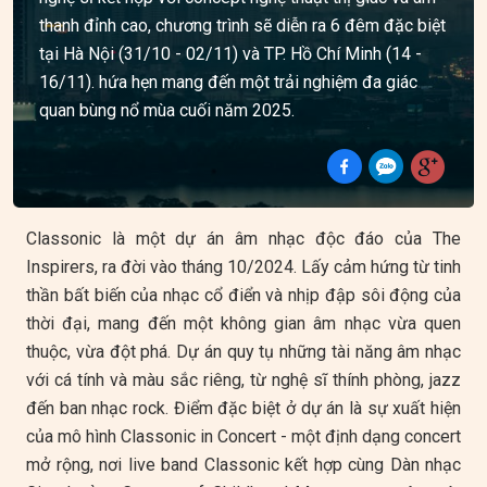
thanh đỉnh cao, chương trình sẽ diễn ra 6 đêm đặc biệt
tại Hà Nội (31/10 - 02/11) và TP. Hồ Chí Minh (14 -
16/11). hứa hẹn mang đến một trải nghiệm đa giác
quan bùng nổ mùa cuối năm 2025.
Classonic là một dự án âm nhạc độc đáo của The
Inspirers, ra đời vào tháng 10/2024. Lấy cảm hứng từ tinh
thần bất biến của nhạc cổ điển và nhịp đập sôi động của
thời đại, mang đến một không gian âm nhạc vừa quen
thuộc, vừa đột phá. Dự án quy tụ những tài năng âm nhạc
với cá tính và màu sắc riêng, từ nghệ sĩ thính phòng, jazz
đến ban nhạc rock. Điểm đặc biệt ở dự án là sự xuất hiện
của mô hình Classonic in Concert - một định dạng concert
mở rộng, nơi live band Classonic kết hợp cùng Dàn nhạc