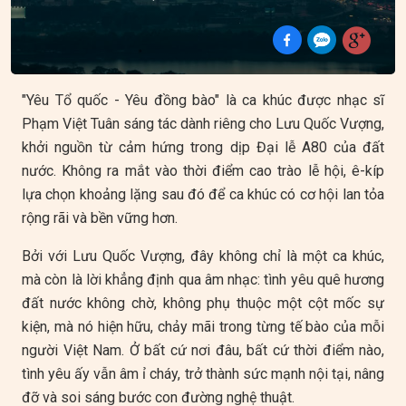
"Yêu Tổ quốc - Yêu đồng bào" là ca khúc được nhạc sĩ
Phạm Việt Tuân sáng tác dành riêng cho Lưu Quốc Vượng,
khởi nguồn từ cảm hứng trong dịp Đại lễ A80 của đất
nước. Không ra mắt vào thời điểm cao trào lễ hội, ê-kíp
lựa chọn khoảng lặng sau đó để ca khúc có cơ hội lan tỏa
rộng rãi và bền vững hơn.
Bởi với Lưu Quốc Vượng, đây không chỉ là một ca khúc,
mà còn là lời khẳng định qua âm nhạc: tình yêu quê hương
đất nước không chờ, không phụ thuộc một cột mốc sự
kiện, mà nó hiện hữu, chảy mãi trong từng tế bào của mỗi
người Việt Nam. Ở bất cứ nơi đâu, bất cứ thời điểm nào,
tình yêu ấy vẫn âm ỉ cháy, trở thành sức mạnh nội tại, nâng
đỡ và soi sáng bước con đường nghệ thuật.