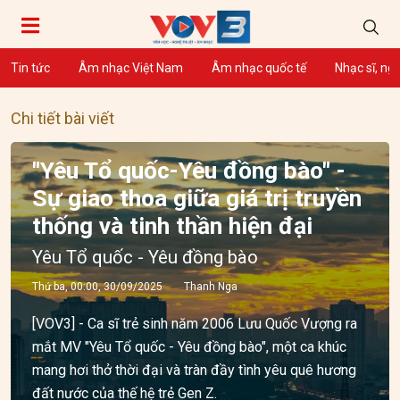
Tin tức
Âm nhạc Việt Nam
Âm nhạc quốc tế
Nhạc sĩ, ng
Chi tiết bài viết
"Yêu Tổ quốc-Yêu đồng bào" -
Sự giao thoa giữa giá trị truyền
thống và tinh thần hiện đại
Yêu Tổ quốc - Yêu đồng bào
Thứ ba, 00:00, 30/09/2025
Thanh Nga
[VOV3] - Ca sĩ trẻ sinh năm 2006 Lưu Quốc Vượng ra
mắt MV "Yêu Tổ quốc - Yêu đồng bào", một ca khúc
mang hơi thở thời đại và tràn đầy tình yêu quê hương
đất nước của thế hệ trẻ Gen Z.