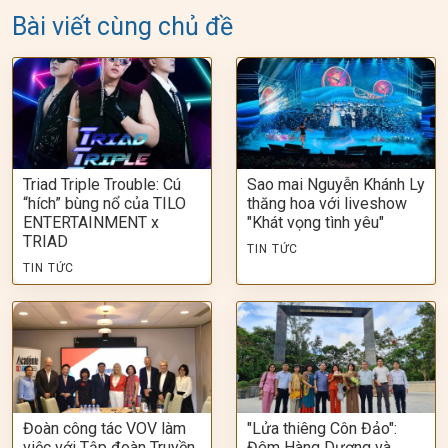
Bài viết cùng chủ đề
Triad Triple Trouble: Cú
Sao mai Nguyễn Khánh Ly
“hích” bùng nổ của TILO
thăng hoa với liveshow
ENTERTAINMENT x
"Khát vọng tình yêu"
TRIAD
TIN TỨC
TIN TỨC
Đoàn công tác VOV làm
"Lửa thiêng Côn Đảo":
việc với Tập đoàn Truyền
Đêm Hàng Dương và