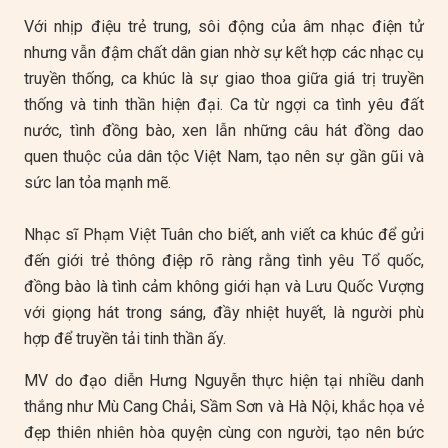
Với nhịp điệu trẻ trung, sôi động của âm nhạc điện tử
nhưng vẫn đậm chất dân gian nhờ sự kết hợp các nhạc cụ
truyền thống, ca khúc là sự giao thoa giữa giá trị truyền
thống và tinh thần hiện đại. Ca từ ngợi ca tình yêu đất
nước, tình đồng bào, xen lẫn những câu hát đồng dao
quen thuộc của dân tộc Việt Nam, tạo nên sự gần gũi và
sức lan tỏa mạnh mẽ.
Nhạc sĩ Phạm Việt Tuân cho biết, anh viết ca khúc để gửi
đến giới trẻ thông điệp rõ ràng rằng tình yêu Tổ quốc,
đồng bào là tình cảm không giới hạn và Lưu Quốc Vượng
với giọng hát trong sáng, đầy nhiệt huyết, là người phù
hợp để truyền tải tinh thần ấy.
MV do đạo diễn Hưng Nguyễn thực hiện tại nhiều danh
thắng như Mù Cang Chải, Sầm Sơn và Hà Nội, khắc họa vẻ
đẹp thiên nhiên hòa quyện cùng con người, tạo nên bức