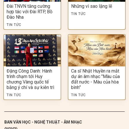
Đài TNVN tăng cường
Những vì sao lặng lẽ
hợp tác với Đài RTP, Bồ
TIN TỨC
Đào Nha
TIN TỨC
Đặng Công Danh: Hành
Ca sĩ Nhật Huyền ra mắt
trình chạm tới Huy
dự án âm nhạc "Màu của
chương Vàng quốc tế
đất nước - Màu của hòa
bằng ý chí và sự kiên trì
bình”
TIN TỨC
TIN TỨC
BAN VĂN HỌC - NGHỆ THUẬT - ÂM NHẠC