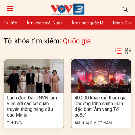
Tin tức
Âm nhạc Việt Nam
Âm nhạc quốc tế
Nhạc sĩ, ng
Từ khóa tìm kiếm:
Quốc gia
Lãnh đạo Đài TNVN làm
40.000 khán giả tham gia
việc với các cơ quan
Chương trình chính luận
truyền thông hàng đầu
đặc biệt “Âm vang Tổ
của Malta
quốc”
TIN TỨC
ÂM NHẠC VIỆT NAM