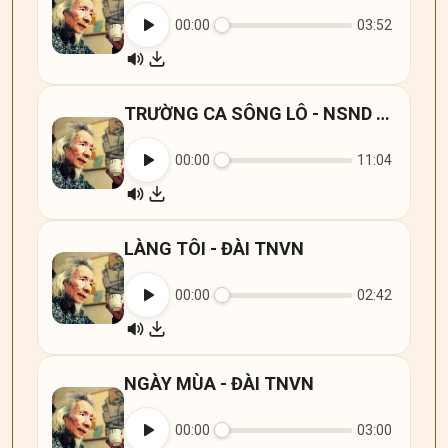
00:00
03:52
TRƯỜNG CA SÔNG LÔ - NSND QUÝ DƯƠNG VÀ HX ĐÀI TNVN
00:00
11:04
LÀNG TÔI - ĐÀI TNVN
00:00
02:42
NGÀY MÙA - ĐÀI TNVN
00:00
03:00