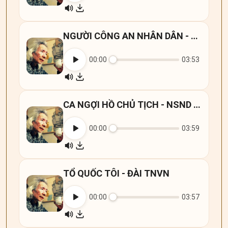
NGƯỜI CÔNG AN NHÂN DÂN - ĐÀI TNVN
00:00
03:53
CA NGỢI HỒ CHỦ TỊCH - NSND QUÝ DƯƠNG HX ĐÀI TNVN
00:00
03:59
TỔ QUỐC TÔI - ĐÀI TNVN
00:00
03:57