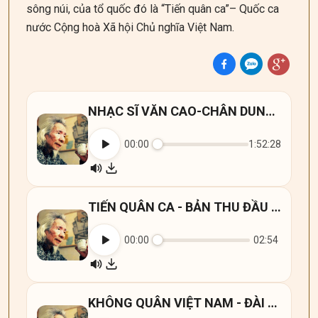
sông núi, của tổ quốc đó là “Tiến quân ca”– Quốc ca
nước Cộng hoà Xã hội Chủ nghĩa Việt Nam.
NHẠC SĨ VĂN CAO-CHÂN DUNG MỘT NHẠC SĨ CÁCH MẠNG
00:00
1:52:28
TIẾN QUÂN CA - BẢN THU ĐẦU TIÊN TẠI ĐÀI TNVN
00:00
02:54
KHÔNG QUÂN VIỆT NAM - ĐÀI TNVN