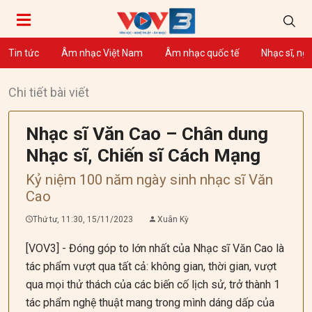
Tin tức
Âm nhạc Việt Nam
Âm nhạc quốc tế
Nhạc sĩ, ng
Chi tiết bài viết
Nhạc sĩ Văn Cao – Chân dung
Nhạc sĩ, Chiến sĩ Cách Mạng
Kỷ niệm 100 năm ngày sinh nhạc sĩ Văn
Cao
Thứ tư, 11:30, 15/11/2023
Xuân Kỳ
[VOV3] - Đóng góp to lớn nhất của Nhạc sĩ Văn Cao là
tác phẩm vượt qua tất cả: không gian, thời gian, vượt
qua mọi thử thách của các biến cố lịch sử, trở thành 1
tác phẩm nghệ thuật mang trong mình dáng dấp của