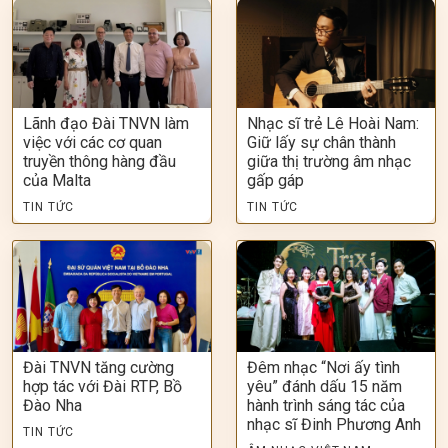
Lãnh đạo Đài TNVN làm
Nhạc sĩ trẻ Lê Hoài Nam:
việc với các cơ quan
Giữ lấy sự chân thành
truyền thông hàng đầu
giữa thị trường âm nhạc
của Malta
gấp gáp
TIN TỨC
TIN TỨC
Đài TNVN tăng cường
Đêm nhạc “Nơi ấy tình
hợp tác với Đài RTP, Bồ
yêu” đánh dấu 15 năm
Đào Nha
hành trình sáng tác của
nhạc sĩ Đinh Phương Anh
TIN TỨC