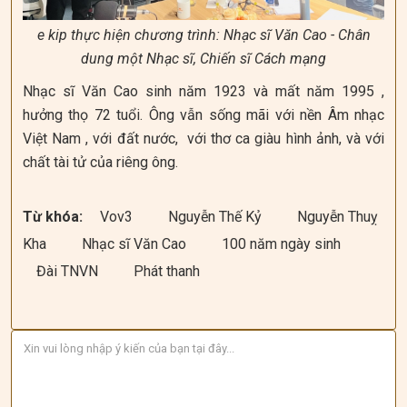
e kip thực hiện chương trình: Nhạc sĩ Văn Cao - Chân
dung một Nhạc sĩ, Chiến sĩ Cách mạng
Nhạc sĩ Văn Cao sinh năm 1923 và mất năm 1995 ,
hưởng thọ 72 tuổi. Ông vẫn sống mãi với nền Âm nhạc
Việt Nam , với đất nước, với thơ ca giàu hình ảnh, và với
chất tài tử của riêng ông.
Từ khóa:
Vov3
Nguyễn Thế Kỷ
Nguyễn Thuỵ
Kha
Nhạc sĩ Văn Cao
100 năm ngày sinh
Đài TNVN
Phát thanh