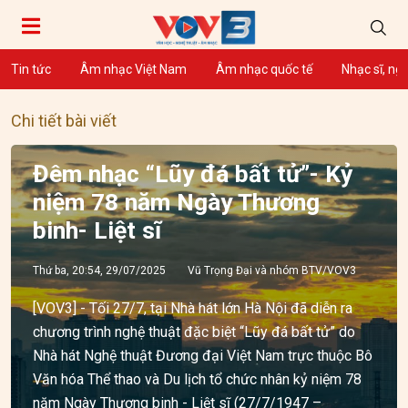
Tin tức
Âm nhạc Việt Nam
Âm nhạc quốc tế
Nhạc sĩ, ng
Chi tiết bài viết
Đêm nhạc “Lũy đá bất tử”- Kỷ
niệm 78 năm Ngày Thương
binh- Liệt sĩ
Thứ ba, 20:54, 29/07/2025
Vũ Trọng Đại và nhóm BTV/VOV3
[VOV3] - Tối 27/7, tại Nhà hát lớn Hà Nội đã diễn ra
chương trình nghệ thuật đặc biệt “Lũy đá bất tử” do
Nhà hát Nghệ thuật Đương đại Việt Nam trực thuộc Bô
Văn hóa Thể thao và Du lịch tổ chức nhân kỷ niệm 78
năm Ngày Thương binh - Liệt sĩ (27/7/1947 –