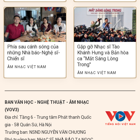
Phía sau cánh sóng của
Gặp gỡ Nhạc sĩ Tào
những Nhà báo-Nghệ sĩ-
Khánh Hưng và Bản hòa
Chiến sĩ
ca “Mắt Sáng Lòng
Trong"
ÂM NHẠC VIỆT NAM
ÂM NHẠC VIỆT NAM
BAN VĂN HỌC - NGHỆ THUẬT - ÂM NHẠC
(VOV3)
Địa chỉ: Tầng 6 - Trung tâm Phát thanh Quốc
gia - 58 Quán Sứ, Hà Nội
Trưởng ban: NSND NGUYỄN VĂN CHƯƠNG
Phó trưởng ban: NHẠC SĨ, NHÀ BÁO TẠ NGỌC