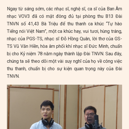
Ngay từ sáng sớm, các nhạc sĩ, nghệ sĩ, ca sĩ của Ban Âm
nhạc VOV3 đã có mặt đông đủ tại phòng thu B13 Đài
TNVN số 41,43 Bà Triệu để thu thanh ca khúc “Tự hào
Tiếng nói Việt Nam”, một ca khúc hay, vui tươi, hùng tráng,
nhạc của PGS-TS, nhạc sĩ Đỗ Hồng Quân, lời thơ của GS-
TS Vũ Văn Hiền, hòa âm phối khí nhạc sĩ Đức Minh, chuẩn
bị cho Kỷ niệm 78 năm ngày thành lập Đài TNVN. Sau đây,
chúng ta sẽ theo dõi một vài suy nghĩ của họ về công việc
thu thanh, chuẩn bị cho sự kiện quan trọng này của Đài
TNVN.