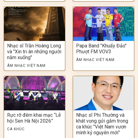
Nhạc sĩ Trần Hoàng Long
Papa Band "Khuấy Đảo"
và "Xin tri ân những người
Phượt FM VOV3
nằm xuống"
ÂM NHẠC VIỆT NAM
ÂM NHẠC VIỆT NAM
Rực rỡ đêm khai mạc “Lễ
Nhạc sĩ Phi Thường và
hội Sen Hà Nội 2026”
khát vọng gửi gắm trong
ca khúc "Việt Nam vươn
CA KHÚC
mình kỷ nguyên mới"