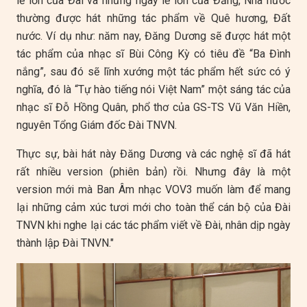
lễ lớn của Đài và những ngày lễ lớn của Đảng, Nhà nước
thường được hát những tác phẩm về Quê hương, Đất
nước. Ví dụ như: năm nay, Đăng Dương sẽ được hát một
tác phẩm của nhạc sĩ Bùi Công Kỳ có tiêu đề “Ba Đình
nắng”, sau đó sẽ lĩnh xướng một tác phẩm hết sức có ý
nghĩa, đó là “Tự hào tiếng nói Việt Nam” một sáng tác của
nhạc sĩ Đỗ Hồng Quân, phổ thơ của GS-TS Vũ Văn Hiền,
nguyên Tổng Giám đốc Đài TNVN.
Thực sự, bài hát này Đăng Dương và các nghệ sĩ đã hát
rất nhiều version (phiên bản) rồi. Nhưng đây là một
version mới mà Ban Âm nhạc VOV3 muốn làm để mang
lại những cảm xúc tươi mới cho toàn thể cán bộ của Đài
TNVN khi nghe lại các tác phẩm viết về Đài, nhân dịp ngày
thành lập Đài TNVN."