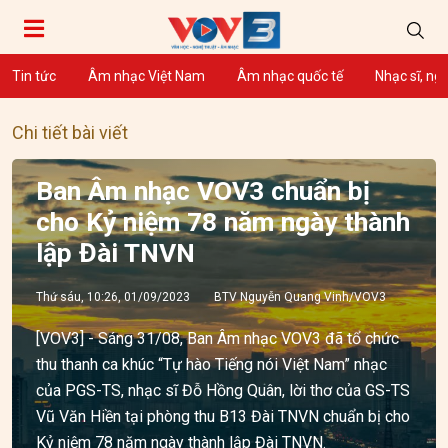
Tin tức
Âm nhạc Việt Nam
Âm nhạc quốc tế
Nhạc sĩ, ng
Chi tiết bài viết
Ban Âm nhạc VOV3 chuẩn bị
cho Kỷ niệm 78 năm ngày thành
lập Đài TNVN
Thứ sáu, 10:26, 01/09/2023
BTV Nguyễn Quang Vinh/VOV3
[VOV3] - Sáng 31/08, Ban Âm nhạc VOV3 đã tổ chức
thu thanh ca khúc “Tự hào Tiếng nói Việt Nam” nhạc
của PGS-TS, nhạc sĩ Đỗ Hồng Quân, lời thơ của GS-TS
Vũ Văn Hiền tại phòng thu B13 Đài TNVN chuẩn bị cho
Kỷ niệm 78 năm ngày thành lập Đài TNVN.