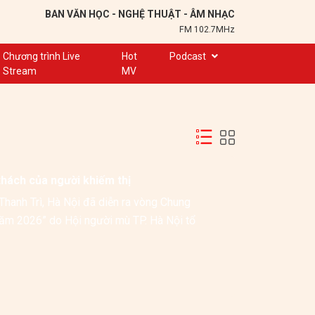
BAN VĂN HỌC - NGHỆ THUẬT - ÂM NHẠC
FM 102.7MHz
Chương trình Live
Hot
Podcast
Stream
MV
Trạm 102,7
Cuộc hẹn
Chuyện để kể
Ơn nghĩa sinh thành
thách của người khiếm thị
Nơi lưu giữ hồn Việt
hanh Trì, Hà Nội đã diễn ra vòng Chung 
Đôi bạn văn chương
 năm 2026” do Hội người mù TP. Hà Nội tổ 
Hành trình sáng tạo
Kể chuyện và hát ru