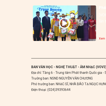
Phá
[VOV
Xem c
BAN VĂN HỌC - NGHỆ THUẬT - ÂM NHẠC (VOV3
Địa chỉ: Tầng 6 - Trung tâm Phát thanh Quốc gia -
Trưởng ban: NSND NGUYỄN VĂN CHƯƠNG
Phó trưởng ban: NHẠC SĨ, NHÀ BÁO TẠ NGỌC HƯ
Điện thoại: (024)39393644