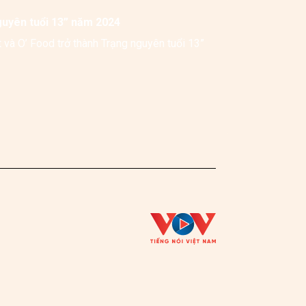
guyên tuổi 13” năm 2024
và O’ Food trở thành Trạng nguyên tuổi 13” 