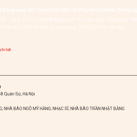
t động cuộc thi “Cùng Đức Việt và O’Food trở thành Trạng n
3] - Sáng 10/09, Lễ phát động cuộc thi toàn quốc “Cùng Đức Việt 
lần thứ X năm 2024 đã diễn ra tại trường THCS Ba Đình, Hà nôi.  
hi tiết
)
 58 Quán Sứ, Hà Nội
NG; NHÀ BÁO NGÔ MỸ HẰNG; NHẠC SĨ, NHÀ BÁO TRẦN NHẬT BẰNG