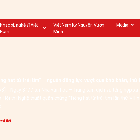
Nhạc sĩ, nghệ sĩ Việt
Việt Nam Kỷ Nguyên Vươn
Media
Nam
Mình
Nghệ sĩ biểu diễn VN
Dân ca
Nhạc sĩ VN
Nhạc mới
Nhạc sĩ, nghệ sĩ VOV
Nước ngoài
ng hát từ trái tim” – nguồn động lực vượt qua khó khăn, thử 
3] - Ngày 31/7 tại Nhà văn hóa – Trung tâm dịch vụ tổng hợp xã T
 Hội thi Nghệ thuật quần chúng “Tiếng hát từ trái tim lần thứ VII
chức. 
hi tiết