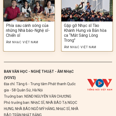
Phía sau cánh sóng của
Gặp gỡ Nhạc sĩ Tào
những Nhà báo-Nghệ sĩ-
Khánh Hưng và Bản hòa
Chiến sĩ
ca “Mắt Sáng Lòng
Trong"
ÂM NHẠC VIỆT NAM
ÂM NHẠC VIỆT NAM
BAN VĂN HỌC - NGHỆ THUẬT - ÂM NHẠC
(VOV3)
Địa chỉ: Tầng 6 - Trung tâm Phát thanh Quốc
gia - 58 Quán Sứ, Hà Nội
Trưởng ban: NSND NGUYỄN VĂN CHƯƠNG
Phó trưởng ban: NHẠC SĨ, NHÀ BÁO TẠ NGỌC
HƯNG; NHÀ BÁO NGÔ MỸ HẰNG; NHẠC SĨ, NHÀ
BÁO TRẦN NHẬT BẰNG