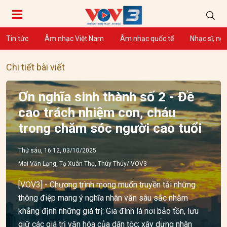
Tin tức
Âm nhạc Việt Nam
Âm nhạc quốc tế
Nhạc sĩ, ng
Chi tiết bài viết
Ơn nghĩa sinh thành số 2 - Đề
cao trách nhiệm con, cháu
trong chăm sóc người cao tuổi
Thứ sáu, 16:12, 03/10/2025
Mai Văn Lạng, Tạ Xuân Thọ, Thúy Thúy/ VOV3
[VOV3] - Chương trình mong muốn truyền tải những
thông điệp mang ý nghĩa nhân văn sâu sắc nhằm
khẳng định những giá trị: Gia đình là nơi bảo tồn, lưu
giữ các giá trị văn hóa của dân tộc; xây dựng nhân