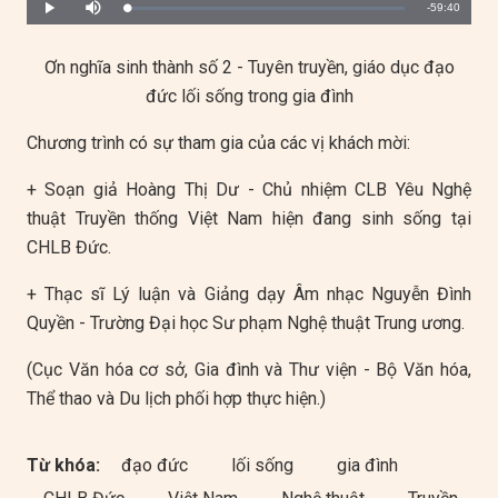
Remaining
-59:40
Loaded
:
Progress
:
Play
Mute
0%
0%
Time
Ơn nghĩa sinh thành số 2 - Tuyên truyền, giáo dục đạo
đức lối sống trong gia đình
Chương trình có sự tham gia của các vị khách mời:
+ Soạn giả Hoàng Thị Dư - Chủ nhiệm CLB Yêu Nghệ
thuật Truyền thống Việt Nam hiện đang sinh sống tại
CHLB Đức.
+ Thạc sĩ Lý luận và Giảng dạy Âm nhạc Nguyễn Đình
Quyền - Trường Đại học Sư phạm Nghệ thuật Trung ương.
(Cục Văn hóa cơ sở, Gia đình và Thư viện - Bộ Văn hóa,
Thể thao và Du lịch phối hợp thực hiện.)
Từ khóa:
đạo đức
lối sống
gia đình