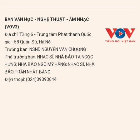
BAN VĂN HỌC - NGHỆ THUẬT - ÂM NHẠC
(VOV3)
Địa chỉ: Tầng 6 - Trung tâm Phát thanh Quốc
gia - 58 Quán Sứ, Hà Nội
Trưởng ban: NSND NGUYỄN VĂN CHƯƠNG
Phó trưởng ban: NHẠC SĨ, NHÀ BÁO TẠ NGỌC
HƯNG; NHÀ BÁO NGÔ MỸ HẰNG; NHẠC SĨ, NHÀ
BÁO TRẦN NHẬT BẰNG
Điện thoại: (024)39393644