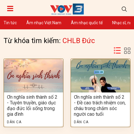
Tin tức
Âm nhạc Việt Nam
Âm nhạc quốc tế
Nhạc sĩ, ng
Từ khóa tìm kiếm:
CHLB Đức
Ơn nghĩa sinh thành số 2
Ơn nghĩa sinh thành số 2
- Tuyên truyền, giáo dục
- Đề cao trách nhiệm con,
đạo đức lối sống trong
cháu trong chăm sóc
gia đình
người cao tuổi
DÂN CA
DÂN CA