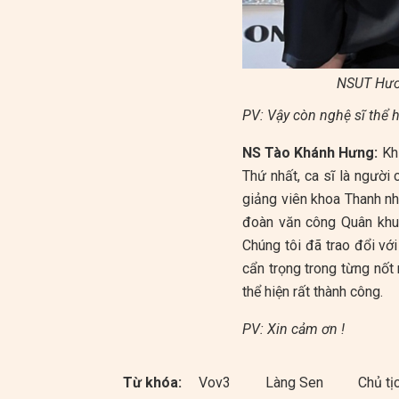
NSUT Hươn
PV: Vậy còn nghệ sĩ thể
NS Tào Khánh Hưng:
Khi
Thứ nhất, ca sĩ là người 
giảng viên khoa Thanh nh
đoàn văn công Quân khu 
Chúng tôi đã trao đổi với 
cẩn trọng trong từng nốt
thể hiện rất thành công.
PV: Xin cảm ơn !
Từ khóa:
Vov3
Làng Sen
Chủ tị