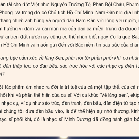
nhân tài cho đất Việt như: Nguyễn Trường Tộ, Phan Bội Châu, Phạ
ong...và trong đó có Chủ tịch Hồ Chí Minh. Nam Đàn nơi địa linh
 kháng chiến anh hùng và người dân Nam Đàn với lòng yêu nước,
âm hưởng ví dặm và cái mặn mà của dân ca miền Trung đã được t
 cứ ai trên đất nước này cũng có thể nhận biết ngay đó là quê Bá
tịch Hồ Chí Minh và muốn gửi đến với Bác niềm tin sâu sắc của ch
ung bậc cảm xúc về làng Sen, phải nói tới phần phối khí, cá nhâ
có đàn thập lục, có đàn bầu, sáo trúc hòa với các nhạc cụ điện t
hí?
t tác phẩm âm nhạc ra đời là trí tuệ của cả một tập thể, của cả 
phối khí và phần thể hiện của ca sĩ. Với ca khúc “Về làng sen”, eki
 nhạc cụ, ví dụ như sáo trúc, đàn tranh, đàn bầu, đàn điện tử tạ
hi chúng tôi đưa đàn bầu vào, là để thể hiện sự nhớ thương, kính
ạc sĩ phối khí, đó là nhạc sĩ Minh Dương đã đồng hành gắn bó