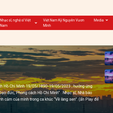
Nhạc sĩ, nghệ sĩ Việt
Việt Nam Kỷ Nguyên Vươn
Media
Nam
Mình
Nghệ sĩ biểu diễn VN
Dân ca
Nhạc sĩ VN
Nhạc mới
Nhạc sĩ, nghệ sĩ VOV
Nước ngoài
ịch Hồ Chí Minh 19/05/1890-19/05/2023 , hưởng ứng
Đạo đức, Phong cách Hồ Chí Minh” . Nhạc sĩ, Nhà báo
h cảm của mình trong ca khúc “Về làng sen”. (ấn Play để