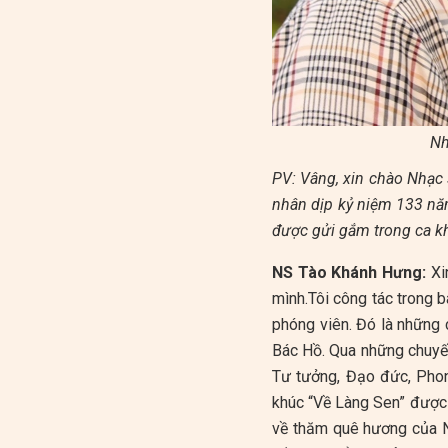
Nh
PV: Vâng, xin chào Nhạc
nhân dịp kỷ niệm 133 nă
được gửi gắm trong ca kh
NS Tào Khánh Hưng:
Xin
mình.Tôi công tác trong 
phóng viên. Đó là những c
Bác Hồ. Qua những chuyến
Tư tưởng, Đạo đức, Phon
khúc “Về Làng Sen” được t
về thăm quê hương của Ng