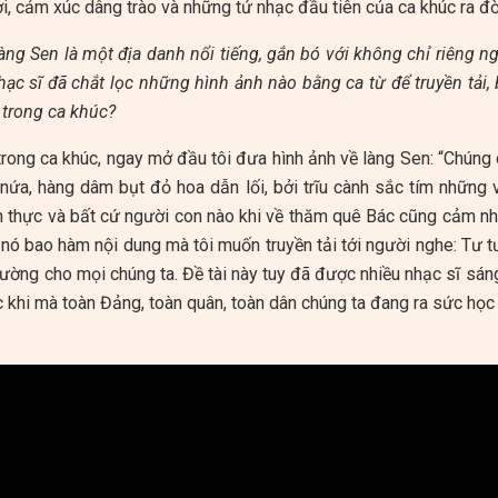
i, cảm xúc dâng trào và những tứ nhạc đầu tiên của ca khúc ra đờ
làng Sen là một địa danh nổi tiếng, gắn bó với không chỉ riêng
ạc sĩ đã chắt lọc những hình ảnh nào bằng ca từ để truyền tải,
 trong ca khúc?
rong ca khúc, ngay mở đầu tôi đưa hình ảnh về làng Sen: “Chúng
 nứa, hàng dâm bụt đỏ hoa dẫn lối, bởi trĩu cành sắc tím những 
nh thực và bất cứ người con nào khi về thăm quê Bác cũng cảm n
 nó bao hàm nội dung mà tôi muốn truyền tải tới người nghe: Tư
ường cho mọi chúng ta. Đề tài này tuy đã được nhiều nhạc sĩ sáng
c khi mà toàn Đảng, toàn quân, toàn dân chúng ta đang ra sức học