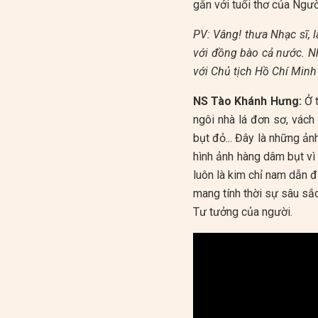
gắn với tuổi thơ của Ngườ
PV: Vâng! thưa Nhạc sĩ, 
với đồng bào cả nước. Nh
với Chủ tịch Hồ Chí Minh
NS Tào Khánh Hưng:
Ở t
ngôi nhà lá đơn sơ, vách
bụt đỏ... Đây là những ả
hình ảnh hàng dâm bụt vì
luôn là kim chỉ nam dẫn đ
mang tính thời sự sâu sắ
Tư tưởng của người.