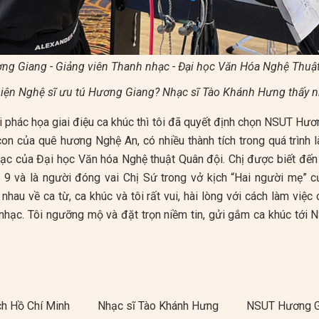
g Giang - Giảng viên Thanh nhạc - Đại học Văn Hóa Nghệ Thuậ
 hiện Nghệ sĩ ưu tú Hương Giang? Nhạc sĩ Tào Khánh Hưng thấy 
 phác họa giai điệu ca khúc thì tôi đã quyết định chọn NSUT Hươ
con của quê hương Nghệ An, có nhiều thành tích trong quá trình l
ạc của Đại học Văn hóa Nghệ thuật Quân đội. Chị được biết đến 
9 và là người đóng vai Chị Sứ trong vở kịch “Hai người mẹ” c
nhau về ca từ, ca khúc và tôi rất vui, hài lòng với cách làm việc 
 nhạc. Tôi ngưỡng mộ và đặt trọn niềm tin, gửi gắm ca khúc tới
ch Hồ Chí Minh
Nhạc sĩ Tào Khánh Hưng
NSUT Hương G