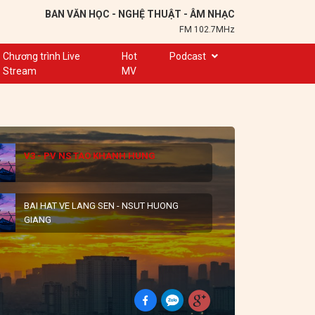
BAN VĂN HỌC - NGHỆ THUẬT - ÂM NHẠC
FM 102.7MHz
Chương trình Live
Hot
Podcast
Stream
MV
Trạm 102,7
Cuộc hẹn
Chuyện để kể
V3 - PV NS TAO KHANH HUNG
Ơn nghĩa sinh thành
Nơi lưu giữ hồn Việt
BAI HAT VE LANG SEN - NSUT HUONG
Đôi bạn văn chương
GIANG
Hành trình sáng tạo
Kể chuyện và hát ru