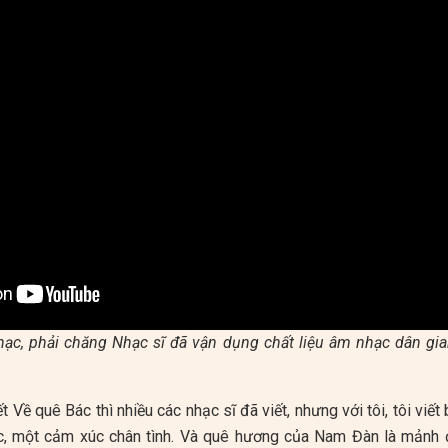
ạc, phải chăng Nhạc sĩ đã vận dụng chất liệu âm nhạc dân gi
t Về quê Bác thì nhiều các nhạc sĩ đã viết, nhưng với tôi, tôi viế
c, một cảm xúc chân tình. Và quê hương của Nam Đàn là mảnh đ