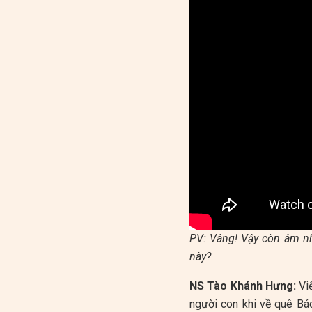
PV: Vâng! Vậy còn âm nh
này?
NS Tào Khánh Hưng:
Viế
người con khi về quê Bá