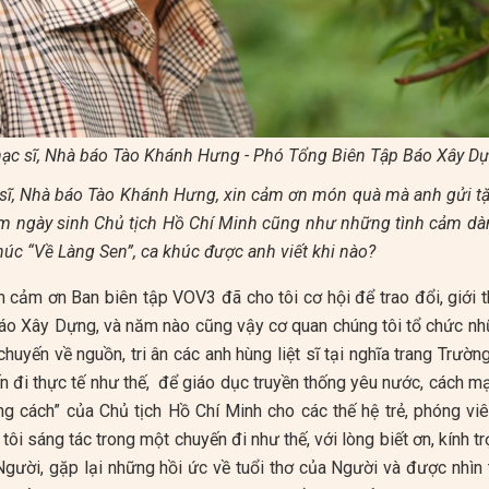
ạc sĩ, Nhà báo Tào Khánh Hưng - Phó Tổng Biên Tập Báo Xây D
 sĩ, Nhà báo Tào Khánh Hưng, xin cảm ơn món quà mà anh gửi t
m ngày sinh Chủ tịch Hồ Chí Minh cũng như những tình cảm dành
úc “Về Làng Sen”, ca khúc được anh viết khi nào?
 cảm ơn Ban biên tập VOV3 đã cho tôi cơ hội để trao đổi, giới 
báo Xây Dựng, và năm nào cũng vậy cơ quan chúng tôi tổ chức nh
huyến về nguồn, tri ân các anh hùng liệt sĩ tại nghĩa trang Trư
 đi thực tế như thế, để giáo dục truyền thống yêu nước, cách mạ
g cách” của Chủ tịch Hồ Chí Minh cho các thế hệ trẻ, phóng v
ôi sáng tác trong một chuyến đi như thế, với lòng biết ơn, kính trọ
ười, gặp lại những hồi ức về tuổi thơ của Người và được nhìn 