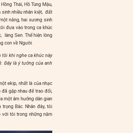
m Hồng Thái, Hồ Tùng Mậu,
 sinh nhiều nhân kiệt, đất
 một nắng, hai sương sinh
ôi đưa vào trong ca khúc
c, làng Sen. Thể hiện lòng
úng con về Người.
n tôi khi nghe ca khúc này
ử. Đây là ý tưởng của anh
một ekip, nhất là của nhạc
p đã gặp nhau để trao đổi,
o ra một âm hưởng dân gian
 trọng Bác. Nhân đây, tôi
 với tôi trong những năm