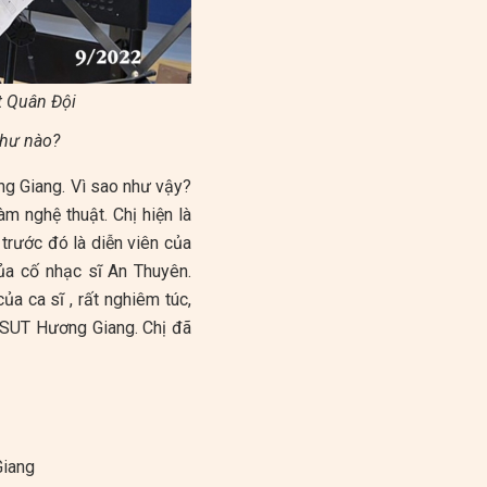
t Quân Đội
như nào?
ng Giang. Vì sao như vậy?
àm nghệ thuật. Chị hiện là
trước đó là diễn viên của
ủa cố nhạc sĩ An Thuyên.
của ca sĩ , rất nghiêm túc,
 NSUT Hương Giang. Chị đã
iang