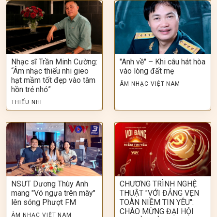
Nhạc sĩ Trần Minh Cường:
"Anh về" – Khi câu hát hòa
“Âm nhạc thiếu nhi gieo
vào lòng đất mẹ
hạt mầm tốt đẹp vào tâm
ÂM NHẠC VIỆT NAM
hồn trẻ nhỏ”
THIẾU NHI
NSƯT Dương Thùy Anh
CHƯƠNG TRÌNH NGHỆ
mang "Vó ngựa trên mây"
THUẬT "VỚI ĐẢNG VẸN
lên sóng Phượt FM
TOÀN NIỀM TIN YÊU":
CHÀO MỪNG ĐẠI HỘI
ÂM NHẠC VIỆT NAM