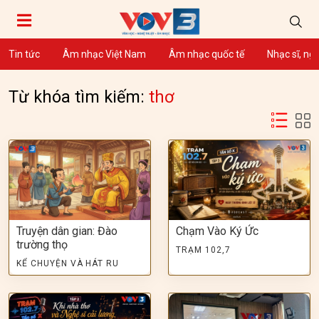
Tin tức
Âm nhạc Việt Nam
Âm nhạc quốc tế
Nhạc sĩ, ng
Từ khóa tìm kiếm:
thơ
Truyện dân gian: Đào
Chạm Vào Ký Ức
trường thọ
TRẠM 102,7
KỂ CHUYỆN VÀ HÁT RU