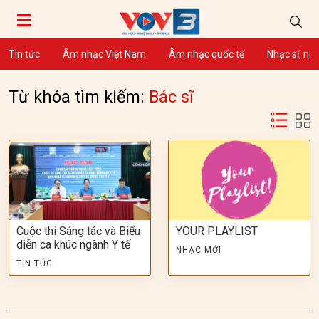
Tin tức
Âm nhạc Việt Nam
Âm nhạc quốc tế
Nhạc sĩ, ng
Từ khóa tìm kiếm:
Bác sĩ
Cuộc thi Sáng tác và Biểu
YOUR PLAYLIST
diễn ca khúc ngành Y tế
NHẠC MỚI
TIN TỨC