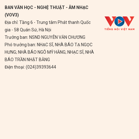
BAN VĂN HỌC - NGHỆ THUẬT - ÂM NHẠC
(VOV3)
Địa chỉ: Tầng 6 - Trung tâm Phát thanh Quốc
gia - 58 Quán Sứ, Hà Nội
Trưởng ban: NSND NGUYỄN VĂN CHƯƠNG
Phó trưởng ban: NHẠC SĨ, NHÀ BÁO TẠ NGỌC
HƯNG; NHÀ BÁO NGÔ MỸ HẰNG; NHẠC SĨ, NHÀ
BÁO TRẦN NHẬT BẰNG
Điện thoại: (024)39393644