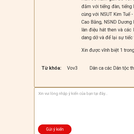
đắm với tiếng đàn, tiếng 
cùng với NSUT Kim Tuế - 
Cao Bằng, NSND Dương Li
làn điệu hát then và các
dang dở và để lại sự tiế
Xin được vĩnh biệt 1 tron
Từ khóa:
Vov3
Dân ca các Dân tộc t