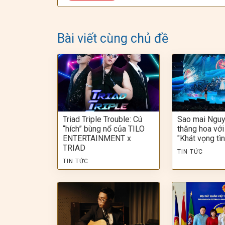
Bài viết cùng chủ đề
Triad Triple Trouble: Cú
Sao mai Nguy
“hích” bùng nổ của TILO
thăng hoa với
ENTERTAINMENT x
"Khát vọng tì
TRIAD
TIN TỨC
TIN TỨC