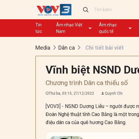
Tin
Âm nhạc Việt
Âm nhạc
tức
Nam
quốc tế
Ca khúc
Ca khúc
Media
Dân ca
Chi tiết bài viết
Nhạc mới
Ca nhạc theo yêu cầu
Không lời
Dân ca
Vĩnh biệt NSND Dư
Dân ca
GHTP
Chương trình Dân ca thiểu số
Chủ tịch Hồ Chí Minh
Thứ ba, 03:15, 27/12/2022
Quỳnh Chi
Ca khúc thi đua ái quốc
[VOV3] - NSND Dương Liễu – người được mệ
Đoàn Nghệ thuật tỉnh Cao Bằng là một trong
điệu dân ca của quê hương Cao Bằng.