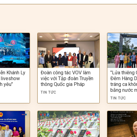
ễn Khánh Ly
Đoàn công tác VOV làm
"Lửa thiêng 
 liveshow
việc với Tập đoàn Truyền
Đêm Hàng D
nh yêu"
thông Quốc gia Pháp
tráng ca khô
bằng nước 
TIN TỨC
TIN TỨC