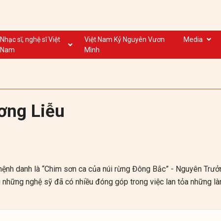
Nhạc sĩ, nghệ sĩ Việt
Việt Nam Kỷ Nguyên Vươn
Media
Nam
Mình
Nghệ sĩ biểu diễn VN
Dân ca
Nhạc sĩ VN
Nhạc mới
Nhạc sĩ, nghệ sĩ VOV
Nước ngoài
ơng Liễu
nh danh là “Chim sơn ca của núi rừng Đông Bắc” - Nguyên Trưở
 những nghệ sỹ đã có nhiều đóng góp trong việc lan tỏa những là