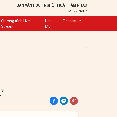
BAN VĂN HỌC - NGHỆ THUẬT - ÂM NHẠC
FM 102.7MHz
Chương trình Live
Hot
Podcast
Stream
MV
Trạm 102,7
Cuộc hẹn
Chuyện để kể
Ơn nghĩa sinh thành
Nơi lưu giữ hồn Việt
Đôi bạn văn chương
Hành trình sáng tạo
ng
n
Kể chuyện và hát ru