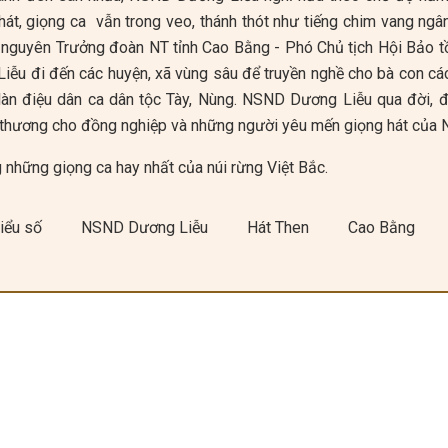
hát, giọng ca vẫn trong veo, thánh thót như tiếng chim vang ngâ
nguyên Trưởng đoàn NT tỉnh Cao Bằng - Phó Chủ tịch Hội Bảo tồ
ễu đi đến các huyện, xã vùng sâu để truyền nghề cho bà con các
 làn điệu dân ca dân tộc Tày, Nùng. NSND Dương Liễu qua đời, đ
c thương cho đồng nghiệp và những người yêu mến giọng hát của
g những giọng ca hay nhất của núi rừng Việt Bắc.
hiểu số
NSND Dương Liễu
Hát Then
Cao Bằng