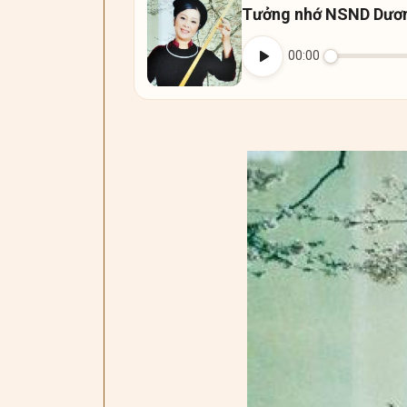
Tưởng nhớ NSND Dươn
00:00