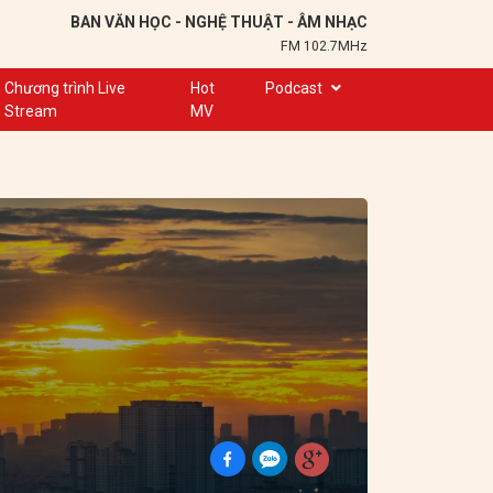
BAN VĂN HỌC - NGHỆ THUẬT - ÂM NHẠC
FM 102.7MHz
Chương trình Live
Hot
Podcast
Stream
MV
Trạm 102,7
Cuộc hẹn
Chuyện để kể
Ơn nghĩa sinh thành
Nơi lưu giữ hồn Việt
Đôi bạn văn chương
Hành trình sáng tạo
Kể chuyện và hát ru