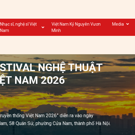
Nhạc sĩ, nghệ sĩ Việt
Việt Nam Kỷ Nguyên Vươn
Media
Nam
Mình
Nghệ sĩ biểu diễn VN
Dân ca
Nhạc sĩ VN
Nhạc mới
Nhạc sĩ, nghệ sĩ VOV
Nước ngoài
STIVAL NGHỆ THUẬT
ỆT NAM 2026
 truyền thống Việt Nam 2026” diễn ra vào ngày
 Nam, 58 Quán Sứ, phường Cửa Nam, thành phố Hà Nội.