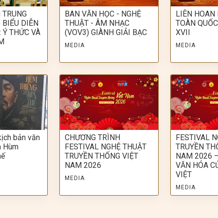
H TRUNG
BAN VĂN HỌC - NGHỆ
LIÊN HOAN
 BIỂU DIỄN
THUẬT - ÂM NHẠC
TOÀN QUỐC
 Ý THỨC VÀ
(VOV3) GIÀNH GIẢI BẠC
XVII
M
MEDIA
MEDIA
kịch bản văn
CHƯƠNG TRÌNH
FESTIVAL 
ch Hùm
FESTIVAL NGHỆ THUẬT
TRUYỀN TH
hế
TRUYỀN THỐNG VIỆT
NAM 2026 –
NAM 2026
VĂN HÓA C
VIỆT
MEDIA
MEDIA