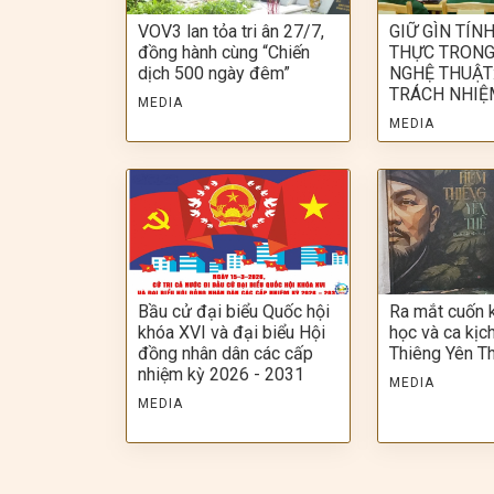
VOV3 lan tỏa tri ân 27/7,
GIỮ GÌN TÍN
đồng hành cùng “Chiến
THỰC TRONG
dịch 500 ngày đêm”
NGHỆ THUẬT:
TRÁCH NHIỆ
MEDIA
MEDIA
Bầu cử đại biểu Quốc hội
Ra mắt cuốn 
khóa XVI và đại biểu Hội
học và ca kị
đồng nhân dân các cấp
Thiêng Yên T
nhiệm kỳ 2026 - 2031
MEDIA
MEDIA