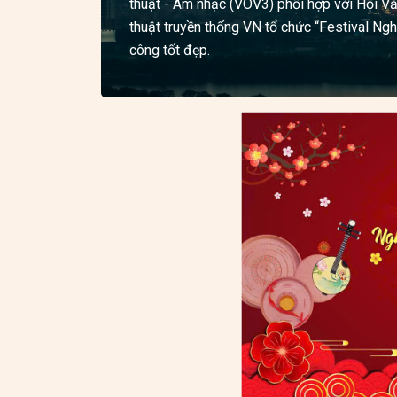
thuật - Âm nhạc (VOV3) phối hợp với Hội V
thuật truyền thống VN tổ chức “Festival Ngh
công tốt đẹp.