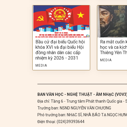
Bầu cử đại biểu Quốc hội
Ra mắt cuốn 
khóa XVI và đại biểu Hội
học và ca kị
đồng nhân dân các cấp
Thiêng Yên T
nhiệm kỳ 2026 - 2031
MEDIA
MEDIA
BAN VĂN HỌC - NGHỆ THUẬT - ÂM NHẠC (VOV3
Địa chỉ: Tầng 6 - Trung tâm Phát thanh Quốc gia -
Trưởng ban: NSND NGUYỄN VĂN CHƯƠNG
Phó trưởng ban: NHẠC SĨ, NHÀ BÁO TẠ NGỌC HƯ
Điện thoại: (024)39393644