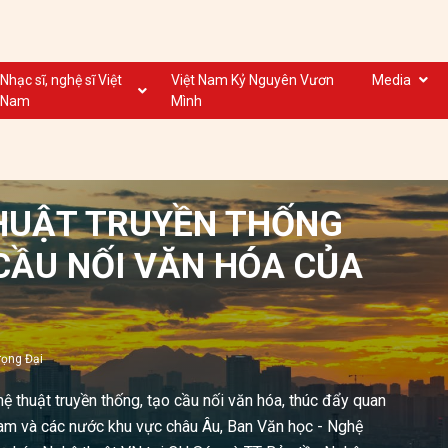
Nhạc sĩ, nghệ sĩ Việt
Việt Nam Kỷ Nguyên Vươn
Media
Nam
Mình
Nghệ sĩ biểu diễn VN
Dân ca
Nhạc sĩ VN
Nhạc mới
Nhạc sĩ, nghệ sĩ VOV
Nước ngoài
THUẬT TRUYỀN THỐNG
 CẦU NỐI VĂN HÓA CỦA
rọng Đại
hệ thuật truyền thống, tạo cầu nối văn hóa, thúc đẩy quan
Nam và các nước khu vực châu Âu, Ban Văn học - Nghệ