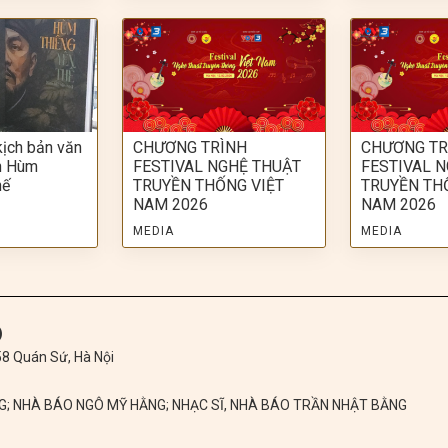
kịch bản văn
CHƯƠNG TRÌNH
CHƯƠNG TR
ch Hùm
FESTIVAL NGHỆ THUẬT
FESTIVAL 
hế
TRUYỀN THỐNG VIỆT
TRUYỀN TH
NAM 2026
NAM 2026
MEDIA
MEDIA
)
 58 Quán Sứ, Hà Nội
NG; NHÀ BÁO NGÔ MỸ HẰNG; NHẠC SĨ, NHÀ BÁO TRẦN NHẬT BẰNG