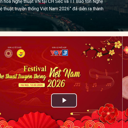
ăn hóa Nghệ thuật VN tại CH Séc và TT Bảo tồn Nghệ
ệ thuật truyền thống Việt Nam 2026” đã diễn ra thành
Play
Video