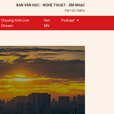
BAN VĂN HỌC - NGHỆ THUẬT - ÂM NHẠC
FM 102.7MHz
Chương trình Live
Hot
Podcast
Stream
MV
Trạm 102,7
Cuộc hẹn
Chuyện để kể
Ơn nghĩa sinh thành
Nơi lưu giữ hồn Việt
Đôi bạn văn chương
Hành trình sáng tạo
Kể chuyện và hát ru