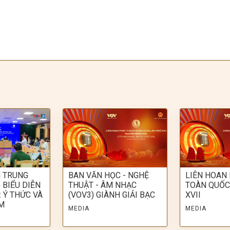
H TRUNG
BAN VĂN HỌC - NGHỆ
LIÊN HOAN
 BIỂU DIỄN
THUẬT - ÂM NHẠC
TOÀN QUỐC
 Ý THỨC VÀ
(VOV3) GIÀNH GIẢI BẠC
XVII
M
MEDIA
MEDIA