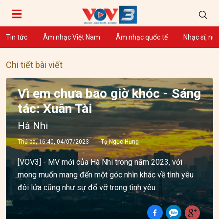
Tin tức
Âm nhạc Việt Nam
Âm nhạc quốc tế
Nhạc sĩ, ng
Chi tiết bài viết
Vì em chưa bao giờ khóc - Sáng
tác: Xuân Tài
Hà Nhi
Thứ ba, 16:40, 04/07/2023
Tạ Ngọc Hưng
[VOV3] - MV mới của Hà Nhi trong năm 2023, với
mong muốn mang đến một góc nhìn khác về tình yêu
đôi lứa cũng như sự đổ vỡ trong tình yêu.