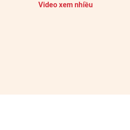
Video xem nhiều
BAN VĂN HỌC - NGHỆ THUẬT - ÂM NHẠC (VOV3
Địa chỉ: Tầng 6 - Trung tâm Phát thanh Quốc gia -
Trưởng ban: NSND NGUYỄN VĂN CHƯƠNG