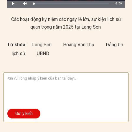
Remaining
-3:50
Loaded
:
Progress
:
Play
Mute
0%
0%
Time
Các hoạt động kỷ niệm các ngày lễ lớn, sự kiện lịch sử
quan trọng năm 2025 tại Lạng Sơn.
Từ khóa:
Lạng Sơn
Hoàng Văn Thụ
Đảng bộ
lịch sử
UBND