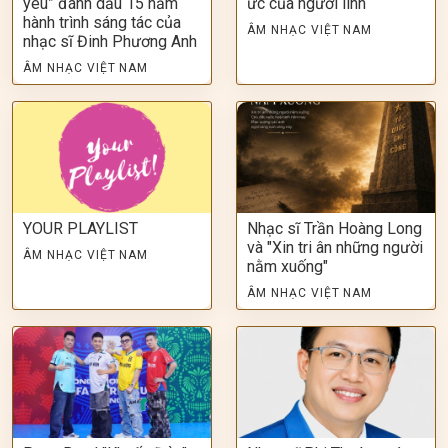
yêu” đánh dấu 15 năm
ức của người lính
hành trình sáng tác của
ÂM NHẠC VIỆT NAM
nhạc sĩ Đinh Phương Anh
ÂM NHẠC VIỆT NAM
YOUR PLAYLIST
Nhạc sĩ Trần Hoàng Long
và "Xin tri ân những người
ÂM NHẠC VIỆT NAM
nằm xuống"
ÂM NHẠC VIỆT NAM