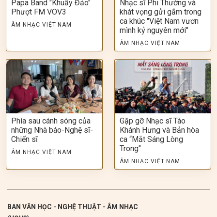
Papa Band "Khuấy Đảo"
Nhạc sĩ Phi Thường và
Phượt FM VOV3
khát vọng gửi gắm trong
ca khúc "Việt Nam vươn
ÂM NHẠC VIỆT NAM
mình kỷ nguyên mới"
ÂM NHẠC VIỆT NAM
Phía sau cánh sóng của
Gặp gỡ Nhạc sĩ Tào
những Nhà báo-Nghệ sĩ-
Khánh Hưng và Bản hòa
Chiến sĩ
ca “Mắt Sáng Lòng
Trong"
ÂM NHẠC VIỆT NAM
ÂM NHẠC VIỆT NAM
BAN VĂN HỌC - NGHỆ THUẬT - ÂM NHẠC