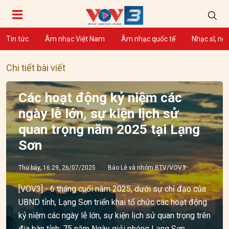
Tin tức
Âm nhạc Việt Nam
Âm nhạc quốc tế
Nhạc sĩ, ng
Chi tiết bài viết
Các hoạt động kỷ niệm các
ngày lễ lớn, sự kiện lịch sử
quan trọng năm 2025 tại Lạng
Sơn
Thứ bảy, 16:29, 26/07/2025
Bảo Lê và nhóm BTV/VOV3
[VOV3] - 6 tháng cuối năm 2025, dưới sự chỉ đạo của
UBND tỉnh, Lạng Sơn triển khai tổ chức các hoạt động
kỷ niệm các ngày lễ lớn, sự kiện lịch sử quan trọng trên
địa bàn tỉnh: 75 năm Ngày giải phóng Lạng Sơn