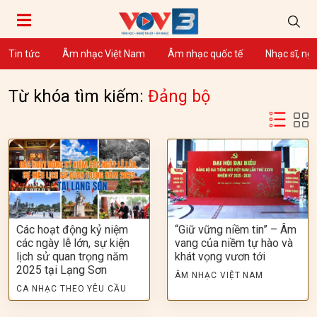
Tin tức
Âm nhạc Việt Nam
Âm nhạc quốc tế
Nhạc sĩ, ng
Từ khóa tìm kiếm:
Đảng bộ
Các hoạt động kỷ niệm
“Giữ vững niềm tin” – Âm
các ngày lễ lớn, sự kiện
vang của niềm tự hào và
lịch sử quan trọng năm
khát vọng vươn tới
2025 tại Lạng Sơn
ÂM NHẠC VIỆT NAM
CA NHẠC THEO YÊU CẦU