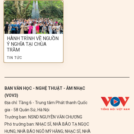
HÀNH TRÌNH VỀ NGUỒN
Ý NGHĨA TẠI CHÙA
TRẦM
TIN TỨC
BAN VĂN HỌC - NGHỆ THUẬT - ÂM NHẠC
(VOV3)
Địa chỉ: Tầng 6 - Trung tâm Phát thanh Quốc
gia - 58 Quán Sứ, Hà Nội
Trưởng ban: NSND NGUYỄN VĂN CHƯƠNG
Phó trưởng ban: NHẠC SĨ, NHÀ BÁO TẠ NGỌC
HƯNG; NHÀ BÁO NGÔ MỸ HẰNG; NHẠC SĨ, NHÀ