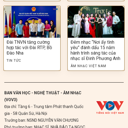
Đài TNVN tăng cường
Đêm nhạc “Nơi ấy tình
hợp tác với Đài RTP, Bồ
yêu” đánh dấu 15 năm
Đào Nha
hành trình sáng tác của
nhạc sĩ Đinh Phương Anh
TIN TỨC
ÂM NHẠC VIỆT NAM
BAN VĂN HỌC - NGHỆ THUẬT - ÂM NHẠC
(VOV3)
Địa chỉ: Tầng 6 - Trung tâm Phát thanh Quốc
gia - 58 Quán Sứ, Hà Nội
Trưởng ban: NSND NGUYỄN VĂN CHƯƠNG
Phó trưởng ban: NHẠC SĨ, NHÀ BÁO TẠ NGỌC