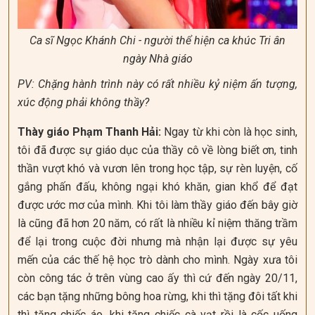
Ca sĩ Ngọc Khánh Chi - người thể hiện ca khúc Tri ân
ngày Nhà giáo
PV: Chặng hành trình này có rất nhiều kỷ niệm ấn tượng,
xúc động phải không thầy?
Thày giáo Phạm Thanh Hải:
Ngay từ khi còn là học sinh,
tôi đã được sự giáo dục của thầy cô về lòng biết ơn, tinh
thần vượt khó và vươn lên trong học tập, sự rèn luyện, cố
gắng phấn đấu, không ngại khó khăn, gian khổ để đạt
được ước mơ của mình. Khi tôi làm thầy giáo đến bây giờ
là cũng đã hơn 20 năm, có rất là nhiều kỉ niệm thăng trầm
để lại trong cuộc đời nhưng mà nhận lại được sự yêu
mến của các thế hệ học trò dành cho mình. Ngày xưa tôi
còn công tác ở trên vùng cao ấy thì cứ đến ngày 20/11,
các bạn tặng những bông hoa rừng, khi thì tặng đôi tất khi
thì tặng chiếc áo, khi tặng chiếc cà vạt rồi là cốc uống