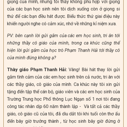
giọng của mình, nhưng tôi thấy không phù hợp với giọng
của các bạn học sinh nên tôi dịch xuống còn ở giọng si
thứ để các bạn đều hát được. Biểu thức thứ giai điệu này
khiến người nghe có cảm xúc, nhớ về những kỉ niệm xưa.
PV: bên cạnh lời gửi gắm của các em học sinh, tri ân tới
những thầy cô giáo của mình, trong ca khúc cũng thể
hiện lời gửi gắm của học trò Phạm Thanh Hải tới thầy cô
của mình đúng không ạ?
Thày giáo Phạm Thanh Hải:
Vâng! Bài hát thay lời gửi
gắm tình cảm của các em học sinh trên cả nước, tri ân với
các thầy giáo, cô giáo của mình. Ca khúc này tôi xin gửi
tặng đến tập thể cán bộ, giáo viên và các em học sinh của
Trường Trung học Phổ thông Lục Ngạn số 1 nơi tôi đang
công tác nhân dịp 60 năm thành lập - Và tất cả các thầy
giáo, cô giáo cũ của tôi, đã dìu dắt tôi khi tuổi còn thơ ấu
đến bây giờ trưởng thành , từ học sinh bây giờ đứng ở