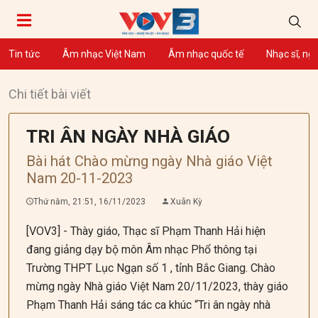
Tin tức
Âm nhạc Việt Nam
Âm nhạc quốc tế
Nhạc sĩ, ng
Chi tiết bài viết
TRI ÂN NGÀY NHÀ GIÁO
Bài hát Chào mừng ngày Nhà giáo Việt
Nam 20-11-2023
Thứ năm, 21:51, 16/11/2023
Xuân Kỳ
[VOV3] - Thày giáo, Thạc sĩ Phạm Thanh Hải hiện
đang giảng dạy bộ môn Âm nhạc Phổ thông tại
Trường THPT Lục Ngạn số 1 , tỉnh Bắc Giang. Chào
mừng ngày Nhà giáo Việt Nam 20/11/2023, thày giáo
Phạm Thanh Hải sáng tác ca khúc “Tri ân ngày nhà