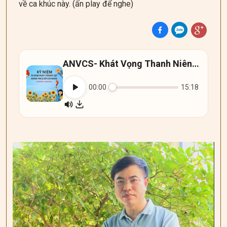
về ca khúc này. (ấn play để nghe)
ANVCS- Khát Vọng Thanh Niên Việt Nam
00:00
15:18