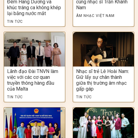
Đêm Hàng Dương và
cùng nhạc sĩ Trần Khánh
khúc tráng ca không khép
Nam
lại bằng nước mắt
ÂM NHẠC VIỆT NAM
TIN TỨC
Lãnh đạo Đài TNVN làm
Nhạc sĩ trẻ Lê Hoài Nam:
việc với các cơ quan
Giữ lấy sự chân thành
truyền thông hàng đầu
giữa thị trường âm nhạc
của Malta
gấp gáp
TIN TỨC
TIN TỨC