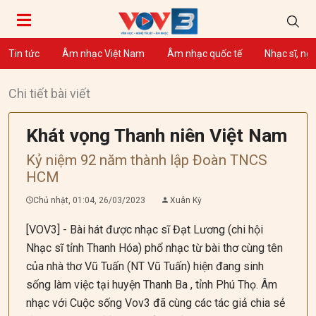
Tin tức
Âm nhạc Việt Nam
Âm nhạc quốc tế
Nhạc sĩ, ng
Chi tiết bài viết
Khát vọng Thanh niên Việt Nam
Kỷ niệm 92 năm thành lập Đoàn TNCS
HCM
Chủ nhật, 01:04, 26/03/2023
Xuân Kỳ
[VOV3] - Bài hát được nhạc sĩ Đạt Lương (chi hội
Nhạc sĩ tỉnh Thanh Hóa) phổ nhạc từ bài thơ cùng tên
của nhà thơ Vũ Tuấn (NT Vũ Tuấn) hiện đang sinh
sống làm việc tại huyện Thanh Ba , tỉnh Phú Thọ. Âm
nhạc với Cuộc sống Vov3 đã cùng các tác giả chia sẻ