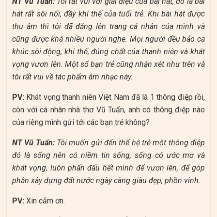
NT Vũ Tuấn:
Tôi rất vui với giai điệu của bài hát, đó là bài
hát rất sôi nổi, đầy khí thế của tuổi trẻ. Khi bài hát được
thu âm thì tôi đã đăng lên trang cá nhân của mình và
cũng được khá nhiều người nghe. Mọi người đều bảo ca
khúc sôi động, khí thế, đúng chất của thanh niên và khát
vọng vươn lên. Một số bạn trẻ cũng nhận xét như trên và
tôi rất vui về tác phẩm âm nhạc này.
PV:
Khát vọng thanh niên Việt Nam đã là 1 thông điệp rồi,
còn với cá nhân nhà thơ Vũ Tuấn, anh có thông điệp nào
của riêng mình gửi tới các bạn trẻ không?
NT Vũ Tuấn:
Tôi muốn gửi đến thế hệ trẻ một thông điệp
đó là sống nên có niềm tin sống, sống có ước mơ và
khát vọng, luôn phấn đấu hết mình để vươn lên, để góp
phần xây dựng đất nước ngày càng giàu đẹp, phồn vinh.
PV:
Xin cảm ơn.