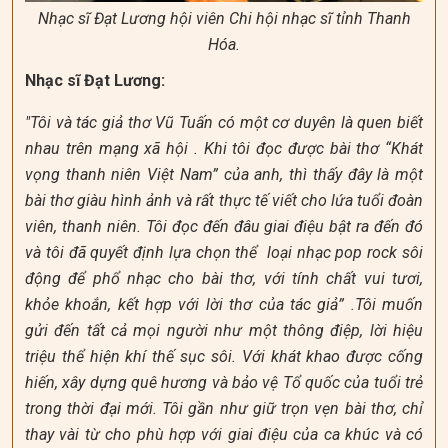
Nhạc sĩ Đạt Lương hội viên Chi hội nhạc sĩ tỉnh Thanh
Hóa.
Nhạc sĩ Đạt Lương:
"Tôi và tác giả thơ Vũ Tuấn có một cơ duyên là quen biết
nhau trên mạng xã hội . Khi tôi đọc được bài thơ “Khát
vọng thanh niên Việt Nam” của anh, thì thấy đây là một
bài thơ giàu hình ảnh và rất thực tế viết cho lứa tuổi đoàn
viên, thanh niên. Tôi đọc đến đâu giai điệu bật ra đến đó
và tôi đã quyết định lựa chọn thể loại nhạc pop rock sôi
động để phổ nhạc cho bài thơ, với tính chất vui tươi,
khỏe khoắn, kết hợp với lời thơ của tác giả” .Tôi muốn
gửi đến tất cả mọi người như một thông điệp, lời hiệu
triệu thể hiện khí thế sục sôi. Với khát khao được cống
hiến, xây dựng quê hương và bảo vệ Tổ quốc của tuổi trẻ
trong thời đại mới. Tôi gần như giữ trọn vẹn bài thơ, chỉ
thay vài từ cho phù hợp với giai điệu của ca khúc và có