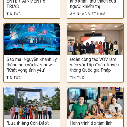
ENTERTAINMENT x
khó khăn, thử thách của
TRIAD
người khiếm thị
TIN TỨC
ÂM NHẠC VIỆT NAM
Sao mai Nguyễn Khánh Ly
Đoàn công tác VOV làm
thăng hoa với liveshow
việc với Tập đoàn Truyền
"Khát vọng tình yêu"
thông Quốc gia Pháp
TIN TỨC
TIN TỨC
"Lửa thiêng Côn Đảo":
Hành trình đỏ tâm linh