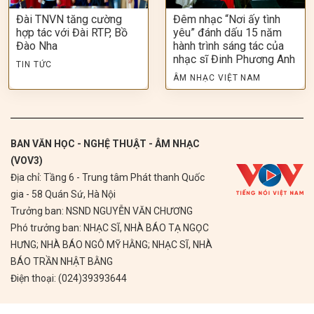
Đài TNVN tăng cường
Đêm nhạc “Nơi ấy tình
hợp tác với Đài RTP, Bồ
yêu” đánh dấu 15 năm
Đào Nha
hành trình sáng tác của
nhạc sĩ Đinh Phương Anh
TIN TỨC
ÂM NHẠC VIỆT NAM
BAN VĂN HỌC - NGHỆ THUẬT - ÂM NHẠC
(VOV3)
Địa chỉ: Tầng 6 - Trung tâm Phát thanh Quốc
gia - 58 Quán Sứ, Hà Nội
Trưởng ban: NSND NGUYỄN VĂN CHƯƠNG
Phó trưởng ban: NHẠC SĨ, NHÀ BÁO TẠ NGỌC
HƯNG; NHÀ BÁO NGÔ MỸ HẰNG; NHẠC SĨ, NHÀ
BÁO TRẦN NHẬT BẰNG
Điện thoại: (024)39393644