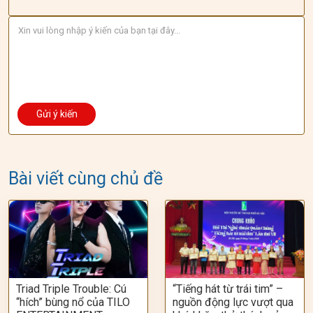
Bài viết cùng chủ đề
Triad Triple Trouble: Cú
“Tiếng hát từ trái tim” –
“hích” bùng nổ của TILO
nguồn động lực vượt qua