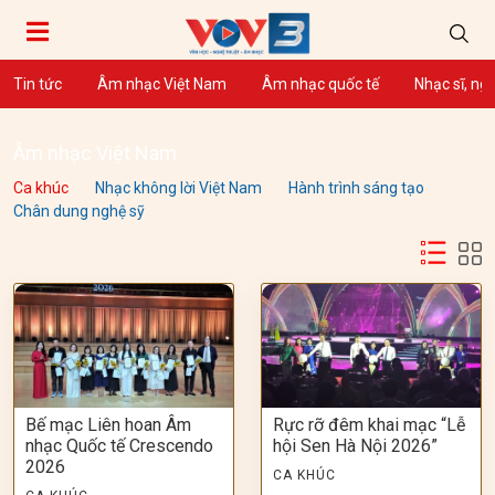
Tin tức
Âm nhạc Việt Nam
Âm nhạc quốc tế
Nhạc sĩ, ng
Âm nhạc Việt Nam
Ca khúc
Nhạc không lời Việt Nam
Hành trình sáng tạo
Chân dung nghệ sỹ
Bế mạc Liên hoan Âm
Rực rỡ đêm khai mạc “Lễ
nhạc Quốc tế Crescendo
hội Sen Hà Nội 2026”
2026
CA KHÚC