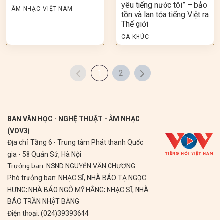
yêu tiếng nước tôi” – bảo
ÂM NHẠC VIỆT NAM
tồn và lan tỏa tiếng Việt ra
Thế giới
CA KHÚC
1
2
BAN VĂN HỌC - NGHỆ THUẬT - ÂM NHẠC
(VOV3)
Địa chỉ: Tầng 6 - Trung tâm Phát thanh Quốc
gia - 58 Quán Sứ, Hà Nội
Trưởng ban: NSND NGUYỄN VĂN CHƯƠNG
Phó trưởng ban: NHẠC SĨ, NHÀ BÁO TẠ NGỌC
HƯNG; NHÀ BÁO NGÔ MỸ HẰNG; NHẠC SĨ, NHÀ
BÁO TRẦN NHẬT BẰNG
Điện thoại: (024)39393644