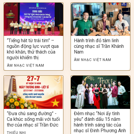
“Tiếng hát từ trái tim” –
Hành trình đỏ tâm linh
nguồn động lực vượt qua
cùng nhạc sĩ Trần Khánh
khó khăn, thử thách của
Nam
người khiếm thị
ÂM NHẠC VIỆT NAM
ÂM NHẠC VIỆT NAM
“Đưa chú sang đường” -
Đêm nhạc “Nơi ấy tình
Ca khúc sống mãi với tuổi
yêu” đánh dấu 15 năm
thơ của nhạc sĩ Trần Đức
hành trình sáng tác của
nhạc sĩ Đinh Phương Anh
THIẾU NHI