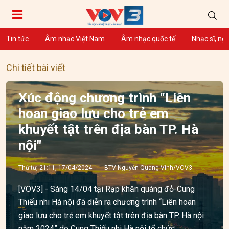
Tin tức
Âm nhạc Việt Nam
Âm nhạc quốc tế
Nhạc sĩ, ng
Chi tiết bài viết
Xúc động chương trình “Liên
hoan giao lưu cho trẻ em
khuyết tật trên địa bàn TP. Hà
nội"
Thứ tư, 21:11, 17/04/2024
BTV Nguyễn Quang Vinh/VOV3
[VOV3] - Sáng 14/04 tại Rạp khăn quàng đỏ-Cung
Thiếu nhi Hà nội đã diễn ra chương trình “Liên hoan
giao lưu cho trẻ em khuyết tật trên địa bàn TP. Hà nội
năm 2024” do Cung Thiếu nhi Hà nội tổ chức.