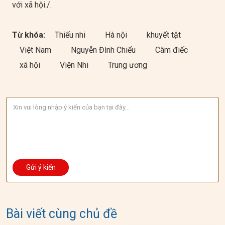
với xã hội./.
Từ khóa:
Thiếu nhi
Hà nội
khuyết tật
Việt Nam
Nguyễn Đình Chiểu
Câm điếc
xã hội
Viện Nhi
Trung ương
Bài viết cùng chủ đề