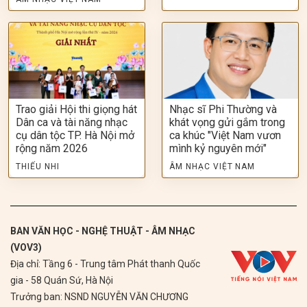
Trao giải Hội thi giọng hát
Nhạc sĩ Phi Thường và
Dân ca và tài năng nhạc
khát vọng gửi gắm trong
cụ dân tộc TP. Hà Nội mở
ca khúc "Việt Nam vươn
rộng năm 2026
mình kỷ nguyên mới"
THIẾU NHI
ÂM NHẠC VIỆT NAM
BAN VĂN HỌC - NGHỆ THUẬT - ÂM NHẠC
(VOV3)
Địa chỉ: Tầng 6 - Trung tâm Phát thanh Quốc
gia - 58 Quán Sứ, Hà Nội
Trưởng ban: NSND NGUYỄN VĂN CHƯƠNG