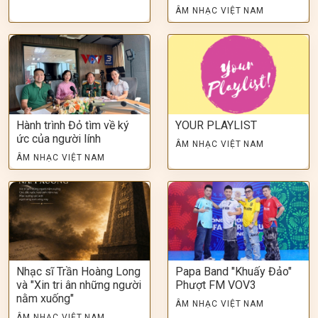
ÂM NHẠC VIỆT NAM
Hành trình Đỏ tìm về ký
YOUR PLAYLIST
ức của người lính
ÂM NHẠC VIỆT NAM
ÂM NHẠC VIỆT NAM
Nhạc sĩ Trần Hoàng Long
Papa Band "Khuấy Đảo"
và "Xin tri ân những người
Phượt FM VOV3
nằm xuống"
ÂM NHẠC VIỆT NAM
ÂM NHẠC VIỆT NAM