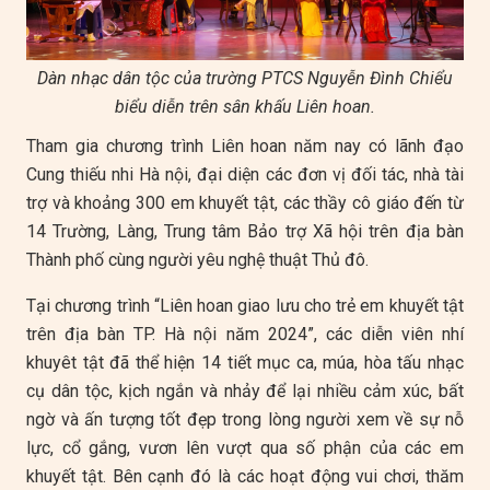
Dàn nhạc dân tộc của trường PTCS Nguyễn Đình Chiểu
biểu diễn trên sân khấu Liên hoan.
Tham gia chương trình Liên hoan năm nay có lãnh đạo
Cung thiếu nhi Hà nội, đại diện các đơn vị đối tác, nhà tài
trợ và khoảng 300 em khuyết tật, các thầy cô giáo đến từ
14 Trường, Làng, Trung tâm Bảo trợ Xã hội trên địa bàn
Thành phố cùng người yêu nghệ thuật Thủ đô.
Tại chương trình “Liên hoan giao lưu cho trẻ em khuyết tật
trên địa bàn TP. Hà nội năm 2024”, các diễn viên nhí
khuyêt tật đã thể hiện 14 tiết mục ca, múa, hòa tấu nhạc
cụ dân tộc, kịch ngắn và nhảy để lại nhiều cảm xúc, bất
ngờ và ấn tượng tốt đẹp trong lòng người xem về sự nỗ
lực, cổ gắng, vươn lên vượt qua số phận của các em
khuyết tật. Bên cạnh đó là các hoạt động vui chơi, thăm