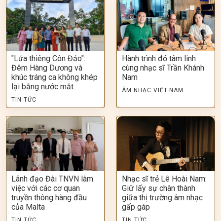
"Lửa thiêng Côn Đảo":
Hành trình đỏ tâm linh
Đêm Hàng Dương và
cùng nhạc sĩ Trần Khánh
khúc tráng ca không khép
Nam
lại bằng nước mắt
ÂM NHẠC VIỆT NAM
TIN TỨC
Lãnh đạo Đài TNVN làm
Nhạc sĩ trẻ Lê Hoài Nam:
việc với các cơ quan
Giữ lấy sự chân thành
truyền thông hàng đầu
giữa thị trường âm nhạc
của Malta
gấp gáp
TIN TỨC
TIN TỨC