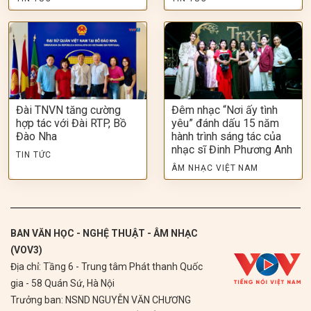
Đài TNVN tăng cường
Đêm nhạc “Nơi ấy tình
hợp tác với Đài RTP, Bồ
yêu” đánh dấu 15 năm
Đào Nha
hành trình sáng tác của
nhạc sĩ Đinh Phương Anh
TIN TỨC
ÂM NHẠC VIỆT NAM
BAN VĂN HỌC - NGHỆ THUẬT - ÂM NHẠC
(VOV3)
Địa chỉ: Tầng 6 - Trung tâm Phát thanh Quốc
gia - 58 Quán Sứ, Hà Nội
Trưởng ban: NSND NGUYỄN VĂN CHƯƠNG