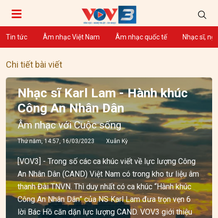
Tin tức
Âm nhạc Việt Nam
Âm nhạc quốc tế
Nhạc sĩ, ng
Chi tiết bài viết
Nhạc sĩ Karl Lam - Hành khúc
Công An Nhân Dân
Âm nhạc với Cuộc sống
Thứ năm, 14:57, 16/03/2023
Xuân Kỳ
[VOV3] - Trong số các ca khúc viết về lực lượng Công
An Nhân Dân (CAND) Việt Nam có trong kho tư liệu âm
thanh Đài TNVN. Thì duy nhất có ca khúc “Hành khúc
Công An Nhân Dân” của NS Karl Lam đưa trọn vẹn 6
lời Bác Hồ căn dặn lực lượng CAND. VOV3 giới thiệu