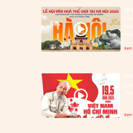
48 q
[VOV
Nhân
thàn
Xem c
Kỷ 
[VOV
nhân
Xem c