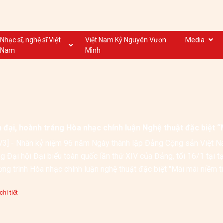
Nhạc sĩ, nghệ sĩ Việt
Việt Nam Kỷ Nguyên Vươn
Media
Nam
Mình
Nghệ sĩ biểu diễn VN
Dân ca
Nhạc sĩ VN
Nhạc mới
Nhạc sĩ, nghệ sĩ VOV
Nước ngoài
 đại, hoành tráng Hòa nhạc chính luận Nghệ thuật đặc biệt “
3] - Nhân kỷ niệm 96 năm Ngày thành lập Đảng Cộng sản Việt N
 Đại hội Đại biểu toàn quốc lần thứ XIV của Đảng, tối 16/1 tại t
hi tiết