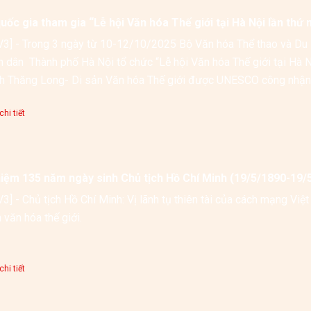
uốc gia tham gia “Lễ hội Văn hóa Thế giới tại Hà Nội lần thứ 
3] - Trong 3 ngày từ 10-12/10/2025 Bộ Văn hóa Thể thao và Du lị
 dân  Thành phố Hà Nội tổ chức “Lễ hội Văn hóa Thế giới tại Hà N
h Thăng Long- Di sản Văn hóa Thế giới được UNESCO công nhận
hi tiết
niệm 135 năm ngày sinh Chủ tịch Hồ Chí Minh (19/5/1890-19/
3] - Chủ tịch Hồ Chí Minh: Vị lãnh tụ thiên tài của cách mạng Việt
 văn hóa thế giới.
hi tiết