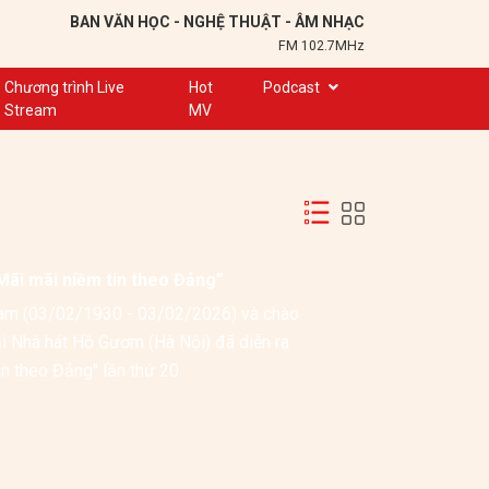
BAN VĂN HỌC - NGHỆ THUẬT - ÂM NHẠC
FM 102.7MHz
Chương trình Live
Hot
Podcast
Stream
MV
Trạm 102,7
Cuộc hẹn
Chuyện để kể
Ơn nghĩa sinh thành
Mãi mãi niềm tin theo Đảng”
Nơi lưu giữ hồn Việt
am (03/02/1930 - 03/02/2026) và chào 
Đôi bạn văn chương
ại Nhà hát Hồ Gươm (Hà Nội) đã diễn ra 
Hành trình sáng tạo
chương trình Hòa nhạc chính luận nghệ thuật đặc biệt "Mãi mãi niềm tin theo Đảng" lần thứ 20.  
Kể chuyện và hát ru