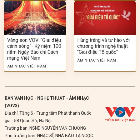
Vàng son VOV: “Giai điệu
Hùng tráng và tự hào với
cánh sóng”- Kỷ niệm 100
chương trình nghệ thuật
năm Ngày Báo chí Cách
"Giai điệu Tổ quốc"
mạng Việt Nam
ÂM NHẠC VIỆT NAM
ÂM NHẠC VIỆT NAM
BAN VĂN HỌC - NGHỆ THUẬT - ÂM NHẠC
(VOV3)
Địa chỉ: Tầng 6 - Trung tâm Phát thanh Quốc
gia - 58 Quán Sứ, Hà Nội
Trưởng ban: NSND NGUYỄN VĂN CHƯƠNG
Phó trưởng ban: NHẠC SĨ, NHÀ BÁO TẠ NGỌC