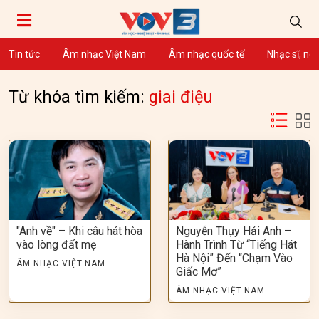
Tin tức
Âm nhạc Việt Nam
Âm nhạc quốc tế
Nhạc sĩ, ng
Từ khóa tìm kiếm:
giai điệu
"Anh về" – Khi câu hát hòa
Nguyễn Thụy Hải Anh –
vào lòng đất mẹ
Hành Trình Từ “Tiếng Hát
Hà Nội” Đến “Chạm Vào
ÂM NHẠC VIỆT NAM
Giấc Mơ”
ÂM NHẠC VIỆT NAM