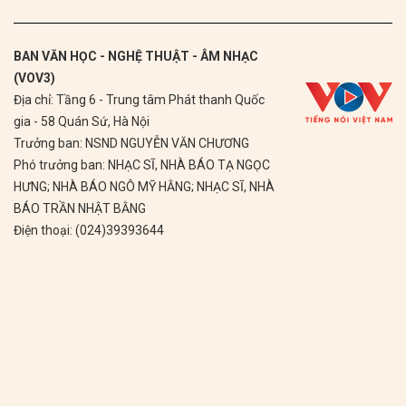
BAN VĂN HỌC - NGHỆ THUẬT - ÂM NHẠC
(VOV3)
Địa chỉ: Tầng 6 - Trung tâm Phát thanh Quốc
gia - 58 Quán Sứ, Hà Nội
Trưởng ban: NSND NGUYỄN VĂN CHƯƠNG
Phó trưởng ban: NHẠC SĨ, NHÀ BÁO TẠ NGỌC
HƯNG; NHÀ BÁO NGÔ MỸ HẰNG; NHẠC SĨ, NHÀ
BÁO TRẦN NHẬT BẰNG
Điện thoại: (024)39393644