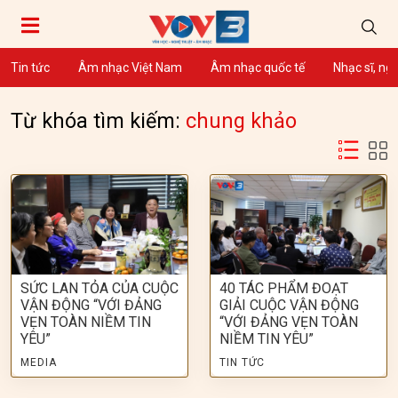
Tin tức
Âm nhạc Việt Nam
Âm nhạc quốc tế
Nhạc sĩ, ng
Từ khóa tìm kiếm:
chung khảo
SỨC LAN TỎA CỦA CUỘC
40 TÁC PHẨM ĐOẠT
VẬN ĐỘNG “VỚI ĐẢNG
GIẢI CUỘC VẬN ĐỘNG
VẸN TOÀN NIỀM TIN
“VỚI ĐẢNG VẸN TOÀN
YÊU”
NIỀM TIN YÊU”
MEDIA
TIN TỨC