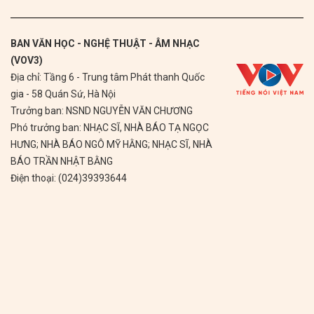
BAN VĂN HỌC - NGHỆ THUẬT - ÂM NHẠC
(VOV3)
Địa chỉ: Tầng 6 - Trung tâm Phát thanh Quốc
gia - 58 Quán Sứ, Hà Nội
Trưởng ban: NSND NGUYỄN VĂN CHƯƠNG
Phó trưởng ban: NHẠC SĨ, NHÀ BÁO TẠ NGỌC
HƯNG; NHÀ BÁO NGÔ MỸ HẰNG; NHẠC SĨ, NHÀ
BÁO TRẦN NHẬT BẰNG
Điện thoại: (024)39393644