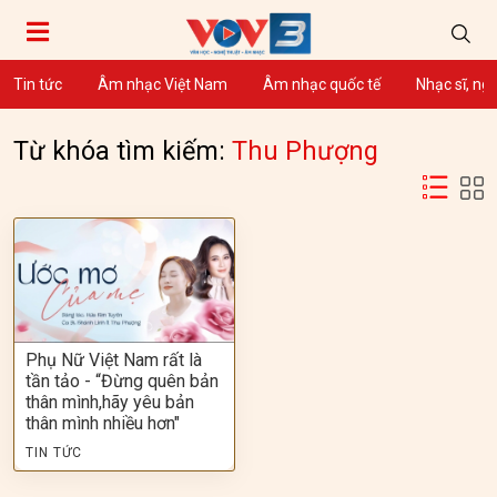
Tin tức
Âm nhạc Việt Nam
Âm nhạc quốc tế
Nhạc sĩ, ng
Từ khóa tìm kiếm:
Thu Phượng
Phụ Nữ Việt Nam rất là
tần tảo - “Đừng quên bản
thân mình,hãy yêu bản
thân mình nhiều hơn"
TIN TỨC