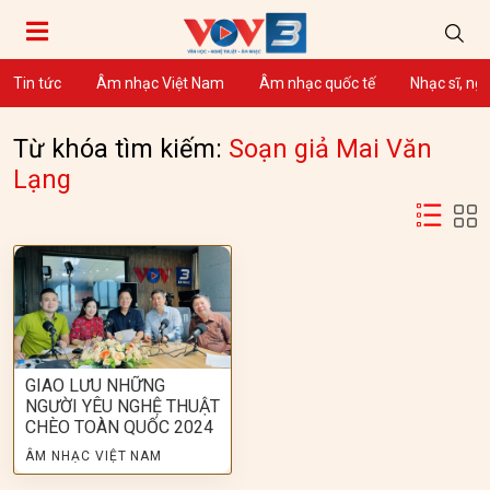
Tin tức
Âm nhạc Việt Nam
Âm nhạc quốc tế
Nhạc sĩ, ng
Từ khóa tìm kiếm:
Soạn giả Mai Văn
Lạng
GIAO LƯU NHỮNG
NGƯỜI YÊU NGHỆ THUẬT
CHÈO TOÀN QUỐC 2024
ÂM NHẠC VIỆT NAM