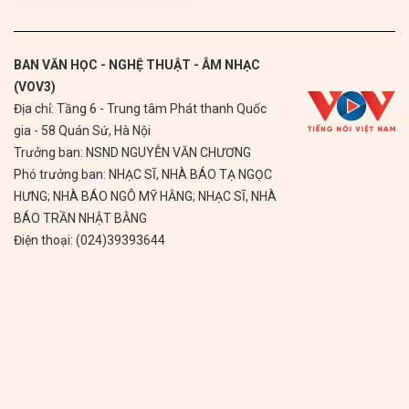
BAN VĂN HỌC - NGHỆ THUẬT - ÂM NHẠC
(VOV3)
Địa chỉ: Tầng 6 - Trung tâm Phát thanh Quốc
gia - 58 Quán Sứ, Hà Nội
Trưởng ban: NSND NGUYỄN VĂN CHƯƠNG
Phó trưởng ban: NHẠC SĨ, NHÀ BÁO TẠ NGỌC
HƯNG; NHÀ BÁO NGÔ MỸ HẰNG; NHẠC SĨ, NHÀ
BÁO TRẦN NHẬT BẰNG
Điện thoại: (024)39393644