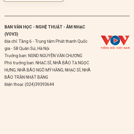
BAN VĂN HỌC - NGHỆ THUẬT - ÂM NHẠC
(VOV3)
Địa chỉ: Tầng 6 - Trung tâm Phát thanh Quốc
gia - 58 Quán Sứ, Hà Nội
Trưởng ban: NSND NGUYỄN VĂN CHƯƠNG
Phó trưởng ban: NHẠC SĨ, NHÀ BÁO TẠ NGỌC
HƯNG; NHÀ BÁO NGÔ MỸ HẰNG; NHẠC SĨ, NHÀ
BÁO TRẦN NHẬT BẰNG
Điện thoại: (024)39393644