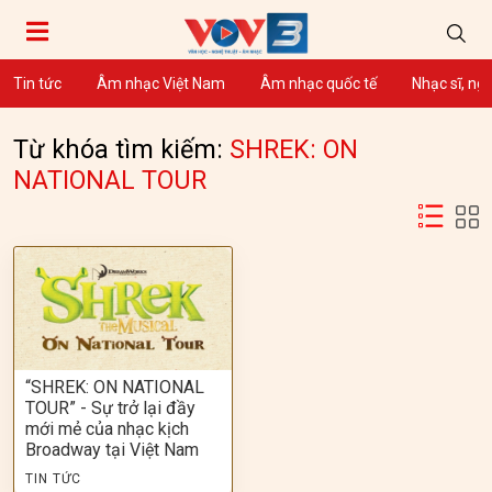
Tin tức
Âm nhạc Việt Nam
Âm nhạc quốc tế
Nhạc sĩ, ng
Từ khóa tìm kiếm:
SHREK: ON
NATIONAL TOUR
“SHREK: ON NATIONAL
TOUR” - Sự trở lại đầy
mới mẻ của nhạc kịch
Broadway tại Việt Nam
TIN TỨC