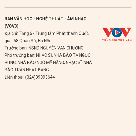
BAN VĂN HỌC - NGHỆ THUẬT - ÂM NHẠC
(VOV3)
Địa chỉ: Tầng 6 - Trung tâm Phát thanh Quốc
gia - 58 Quán Sứ, Hà Nội
Trưởng ban: NSND NGUYỄN VĂN CHƯƠNG
Phó trưởng ban: NHẠC SĨ, NHÀ BÁO TẠ NGỌC
HƯNG; NHÀ BÁO NGÔ MỸ HẰNG; NHẠC SĨ, NHÀ
BÁO TRẦN NHẬT BẰNG
Điện thoại: (024)39393644