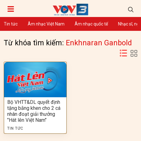
Tin tức
Âm nhạc Việt Nam
Âm nhạc quốc tế
Nhạc sĩ, ng
Từ khóa tìm kiếm:
Enkhnaran Ganbold
Bộ VHTT&DL quyết định
tặng bằng khen cho 2 cá
nhân đoạt giải thưởng
"Hát lên Việt Nam"
TIN TỨC