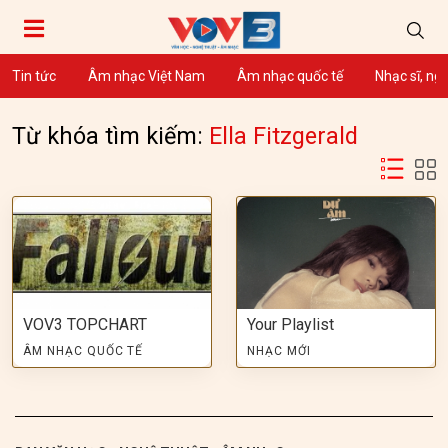
Tin tức
Âm nhạc Việt Nam
Âm nhạc quốc tế
Nhạc sĩ, ng
Từ khóa tìm kiếm:
Ella Fitzgerald
VOV3 TOPCHART
Your Playlist
ÂM NHẠC QUỐC TẾ
NHẠC MỚI