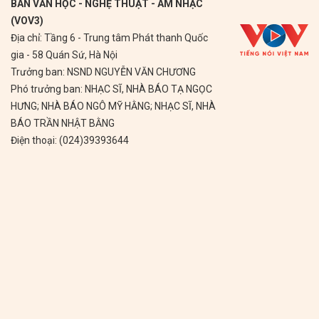
BAN VĂN HỌC - NGHỆ THUẬT - ÂM NHẠC
(VOV3)
Địa chỉ: Tầng 6 - Trung tâm Phát thanh Quốc
gia - 58 Quán Sứ, Hà Nội
Trưởng ban: NSND NGUYỄN VĂN CHƯƠNG
Phó trưởng ban: NHẠC SĨ, NHÀ BÁO TẠ NGỌC
HƯNG; NHÀ BÁO NGÔ MỸ HẰNG; NHẠC SĨ, NHÀ
BÁO TRẦN NHẬT BẰNG
Điện thoại: (024)39393644