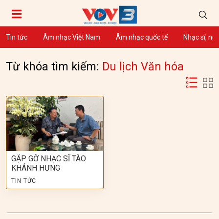
Tin tức
Âm nhạc Việt Nam
Âm nhạc quốc tế
Nhạc sĩ, ng
Từ khóa tìm kiếm:
Du lịch Văn hóa
GẶP GỠ NHẠC SĨ TÀO
KHÁNH HƯNG
TIN TỨC