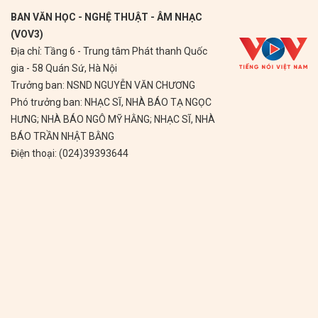
BAN VĂN HỌC - NGHỆ THUẬT - ÂM NHẠC
(VOV3)
Địa chỉ: Tầng 6 - Trung tâm Phát thanh Quốc
gia - 58 Quán Sứ, Hà Nội
Trưởng ban: NSND NGUYỄN VĂN CHƯƠNG
Phó trưởng ban: NHẠC SĨ, NHÀ BÁO TẠ NGỌC
HƯNG; NHÀ BÁO NGÔ MỸ HẰNG; NHẠC SĨ, NHÀ
BÁO TRẦN NHẬT BẰNG
Điện thoại: (024)39393644