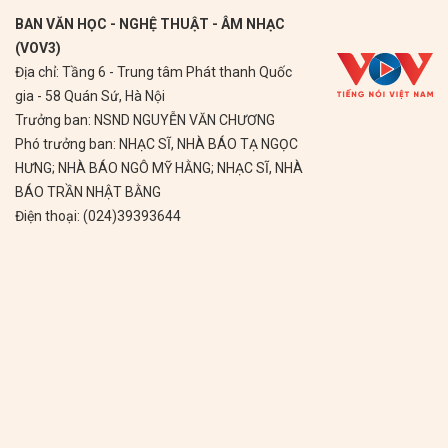
BAN VĂN HỌC - NGHỆ THUẬT - ÂM NHẠC
(VOV3)
Địa chỉ: Tầng 6 - Trung tâm Phát thanh Quốc
gia - 58 Quán Sứ, Hà Nội
Trưởng ban: NSND NGUYỄN VĂN CHƯƠNG
Phó trưởng ban: NHẠC SĨ, NHÀ BÁO TẠ NGỌC
HƯNG; NHÀ BÁO NGÔ MỸ HẰNG; NHẠC SĨ, NHÀ
BÁO TRẦN NHẬT BẰNG
Điện thoại: (024)39393644