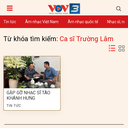
Tin tức
Âm nhạc Việt Nam
Âm nhạc quốc tế
Nhạc sĩ, ng
Từ khóa tìm kiếm:
Ca sĩ Trường Lâm
GẶP GỠ NHẠC SĨ TÀO
KHÁNH HƯNG
TIN TỨC