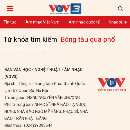
Tin tức
Âm nhạc Việt Nam
Âm nhạc quốc tế
Nhạc sĩ, ng
Từ khóa tìm kiếm:
Bóng tàu qua phố
Không có kết quả phù hợp
BAN VĂN HỌC - NGHỆ THUẬT - ÂM NHẠC
(VOV3)
Địa chỉ: Tầng 6 - Trung tâm Phát thanh Quốc
gia - 58 Quán Sứ, Hà Nội
Trưởng ban: NSND NGUYỄN VĂN CHƯƠNG
Phó trưởng ban: NHẠC SĨ, NHÀ BÁO TẠ NGỌC
HƯNG; NHÀ BÁO NGÔ MỸ HẰNG; NHẠC SĨ, NHÀ
BÁO TRẦN NHẬT BẰNG
Điện thoại: (024)39393644