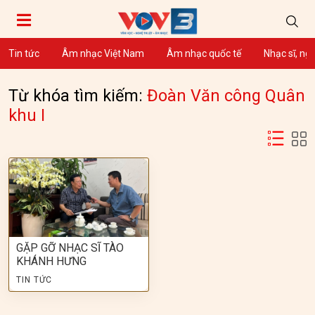
Tin tức
Âm nhạc Việt Nam
Âm nhạc quốc tế
Nhạc sĩ, ng
Từ khóa tìm kiếm:
Đoàn Văn công Quân
khu I
GẶP GỠ NHẠC SĨ TÀO
KHÁNH HƯNG
TIN TỨC