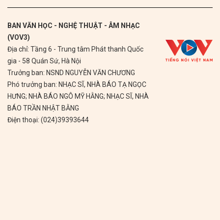
BAN VĂN HỌC - NGHỆ THUẬT - ÂM NHẠC
(VOV3)
Địa chỉ: Tầng 6 - Trung tâm Phát thanh Quốc
gia - 58 Quán Sứ, Hà Nội
Trưởng ban: NSND NGUYỄN VĂN CHƯƠNG
Phó trưởng ban: NHẠC SĨ, NHÀ BÁO TẠ NGỌC
HƯNG; NHÀ BÁO NGÔ MỸ HẰNG; NHẠC SĨ, NHÀ
BÁO TRẦN NHẬT BẰNG
Điện thoại: (024)39393644