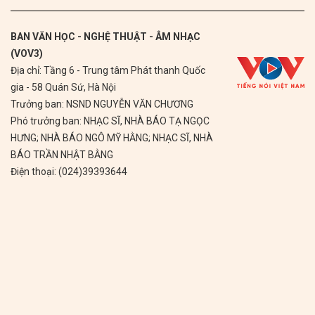
BAN VĂN HỌC - NGHỆ THUẬT - ÂM NHẠC
(VOV3)
Địa chỉ: Tầng 6 - Trung tâm Phát thanh Quốc
gia - 58 Quán Sứ, Hà Nội
Trưởng ban: NSND NGUYỄN VĂN CHƯƠNG
Phó trưởng ban: NHẠC SĨ, NHÀ BÁO TẠ NGỌC
HƯNG; NHÀ BÁO NGÔ MỸ HẰNG; NHẠC SĨ, NHÀ
BÁO TRẦN NHẬT BẰNG
Điện thoại: (024)39393644