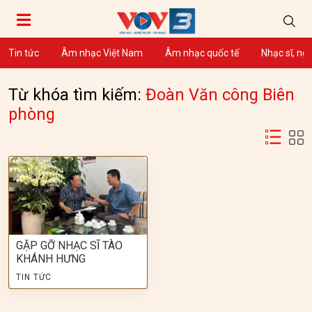
Tin tức
Âm nhạc Việt Nam
Âm nhạc quốc tế
Nhạc sĩ, ng
Từ khóa tìm kiếm:
Đoàn Văn công Biên
phòng
GẶP GỠ NHẠC SĨ TÀO
KHÁNH HƯNG
TIN TỨC