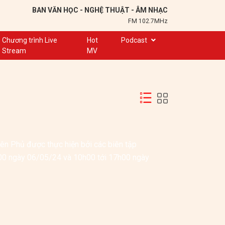
BAN VĂN HỌC - NGHỆ THUẬT - ÂM NHẠC
FM 102.7MHz
Chương trình Live
Hot
Podcast
Stream
MV
Trạm 102,7
Cuộc hẹn
Chuyện để kể
Ơn nghĩa sinh thành
Nơi lưu giữ hồn Việt
n Phủ được thực hiện bởi các biên tập 
Đôi bạn văn chương
00 ngày 06/05/24 và 10h00 tới 17h00 ngày 
Hành trình sáng tạo
Kể chuyện và hát ru