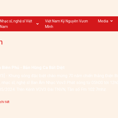
Nhạc sĩ, nghệ sĩ Việt
Việt Nam Kỷ Nguyên Vươn
Media
Nam
Mình
Nghệ sĩ biểu diễn VN
Dân ca
n
Nhạc sĩ VN
Nhạc mới
Nhạc sĩ, nghệ sĩ VOV
Nước ngoài
n Biên Phủ - Bản Hùng Ca Bất Diệt
3] - Khung sóng đặc biệt chào mừng 70 năm chiến thắng Điện Biê
, nhạc sĩ, nghệ sĩ Ban Âm Nhạc Vov3.Phát sóng từ 05h00 tới 12h
hi tiết