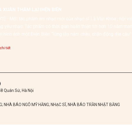
 XUÂN THĂM LẠI ĐIỆN BIÊN
3] - Một tác phẩm âm nhạc mới của nhạc sĩ Lã Văn Khoa , hội vi
g yêu nhạc. Tác phẩm có thời gian hoàn thiện tới hơn 10 năm man
ới hình ảnh một Điện Biên “lừng lẫy năm châu, chấn động địa cầu”
 giờ. Ấn Play để nghe
hi tiết
)
 58 Quán Sứ, Hà Nội
NG; NHÀ BÁO NGÔ MỸ HẰNG; NHẠC SĨ, NHÀ BÁO TRẦN NHẬT BẰNG