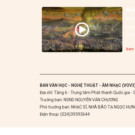
MÙA
[VOV
chún
sĩ v
từng
Xem c
BAN VĂN HỌC - NGHỆ THUẬT - ÂM NHẠC (VOV3
Địa chỉ: Tầng 6 - Trung tâm Phát thanh Quốc gia -
Trưởng ban: NSND NGUYỄN VĂN CHƯƠNG
Phó trưởng ban: NHẠC SĨ, NHÀ BÁO TẠ NGỌC HƯ
Điện thoại: (024)39393644