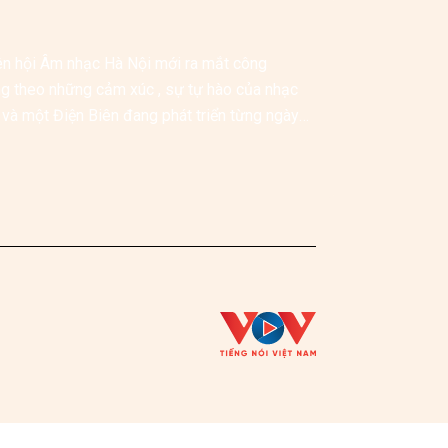
ên hội Âm nhạc Hà Nội mới ra mắt công 
g theo những cảm xúc , sự tự hào của nhạc 
 và một Điện Biên đang phát triển từng ngày 