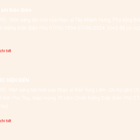
 khí Điện Biên
3] - Một sáng tác mới của nhạc sĩ Tào Khánh Hưng, Phó tổng B
n thắng Điện Biên Phủ 07/05/1954-07/05/2024. Vov3 đã có cuộc 
hi tiết
ỨC ĐIỆN BIÊN
3] -Một sáng tác mới của Nhạc sĩ Kấn Tùng Lâm- Chi hội phó Chi 
t tỉnh Phú Thọ, chào mừng 70 năm Chiến thắng Điện Biên Phủ 0
lay)
hi tiết