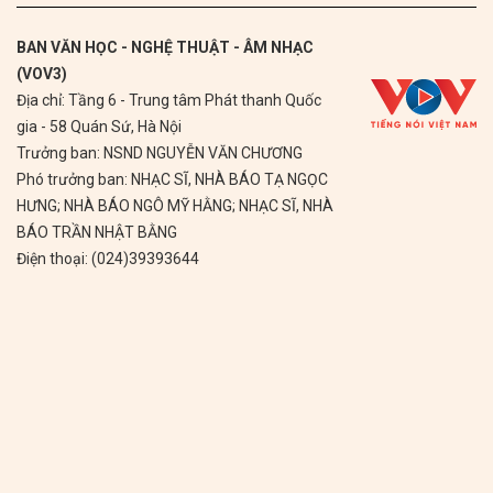
BAN VĂN HỌC - NGHỆ THUẬT - ÂM NHẠC
(VOV3)
Địa chỉ: Tầng 6 - Trung tâm Phát thanh Quốc
gia - 58 Quán Sứ, Hà Nội
Trưởng ban: NSND NGUYỄN VĂN CHƯƠNG
Phó trưởng ban: NHẠC SĨ, NHÀ BÁO TẠ NGỌC
HƯNG; NHÀ BÁO NGÔ MỸ HẰNG; NHẠC SĨ, NHÀ
BÁO TRẦN NHẬT BẰNG
Điện thoại: (024)39393644