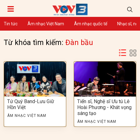
Tin tức
Âm nhạc Việt Nam
Âm nhạc quốc tế
Nhạc sĩ, ng
Từ khóa tìm kiếm:
Đàn bầu
Tứ Quý Band-Lưu Giữ
Tiến sĩ, Nghệ sĩ Ưu tú Lê
Hồn Việt
Hoài Phương - Khát vọng
sáng tạo
ÂM NHẠC VIỆT NAM
ÂM NHẠC VIỆT NAM