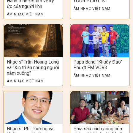
Hành trình Đỏ tìm về ký
YOUR PLAYLIST
ức của người lính
ÂM NHẠC VIỆT NAM
ÂM NHẠC VIỆT NAM
Nhạc sĩ Trần Hoàng Long
Papa Band "Khuấy Đảo"
và "Xin tri ân những người
Phượt FM VOV3
nằm xuống"
ÂM NHẠC VIỆT NAM
ÂM NHẠC VIỆT NAM
Nhạc sĩ Phi Thường và
Phía sau cánh sóng của