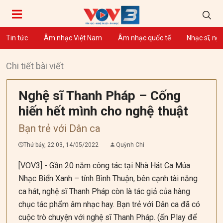
Tin tức
Âm nhạc Việt Nam
Âm nhạc quốc tế
Nhạc sĩ, ng
Chi tiết bài viết
Nghệ sĩ Thanh Pháp – Cống
hiến hết mình cho nghệ thuật
Bạn trẻ với Dân ca
Thứ bảy, 22:03, 14/05/2022
Quỳnh Chi
[VOV3] - Gần 20 năm công tác tại Nhà Hát Ca Múa
Nhạc Biển Xanh – tỉnh Bình Thuận, bên cạnh tài năng
ca hát, nghệ sĩ Thanh Pháp còn là tác giả của hàng
chục tác phẩm âm nhạc hay. Bạn trẻ với Dân ca đã có
cuộc trò chuyện với nghệ sĩ Thanh Pháp. (ấn Play để