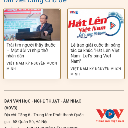
Trái tim người thầy thuốc
Lễ trao giải cuộc thi sáng
– Một đời vì nhịp thở
tác ca khúc "Hát Lên Việt
nhân dân
Nam- Let's sing Viet
Nam"
VIỆT NAM KỶ NGUYÊN VƯƠN
MÌNH
VIỆT NAM KỶ NGUYÊN VƯƠN
MÌNH
BAN VĂN HỌC - NGHỆ THUẬT - ÂM NHẠC
(VOV3)
Địa chỉ: Tầng 6 - Trung tâm Phát thanh Quốc
gia - 58 Quán Sứ, Hà Nội