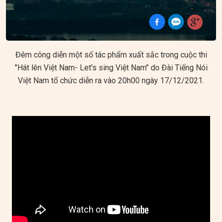
Đêm công diễn một số tác phẩm xuất sắc trong cuộc thi
"Hát lên Việt Nam- Let's sing Việt Nam" do Đài Tiếng Nói
Việt Nam tổ chức diễn ra vào 20h00 ngày 17/12/2021.