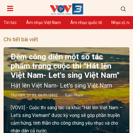
Tin tức
Âm nhạc Việt Nam
Âm nhạc quốc tế
Nhạc sĩ, ng
Chi tiết bài viết
Đêm công diễn một số tác
phẩm trong cuộc thi "Hát lên
Việt Nam- Let's sing Việt Nam"
Hát lên Việt Nam- Let's sing Việt Nam
Thứ năm, 21:03, 06/01/2022
Tuan Pham
[VOV3] - Cuộc thi sáng tác ca khúc "Hát lên Việt Nam –
Let’s sing Vietnam" được kỳ vọng sẽ góp phần truyền
cảm hứng, tinh thần cho công chúng yêu nhạc và cho
nhân dân cả nước.